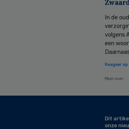
Zwaard
In de oud
verzorgi
volgens A
een woon
Daarnaast
Reageer op d
Meer over:
Secondary
Sidebar
Dit artike
onze nie