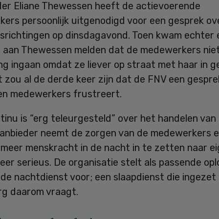
er Eliane Thewessen heeft de actievoerende
ers persoonlijk uitgenodigd voor een gesprek ov
gsrichtingen op dinsdagavond. Toen kwam echter
e aan Thewessen melden dat de medewerkers niet
ng ingaan omdat ze liever op straat met haar in g
t zou al de derde keer zijn dat de FNV een gespr
en medewerkers frustreert.
inu is “erg teleurgesteld” over het handelen van
anbieder neemt de zorgen van de medewerkers e
meer menskracht in de nacht in te zetten naar e
er serieus. De organisatie stelt als passende opl
de nachtdienst voor; een slaapdienst die ingezet
org daarom vraagt.