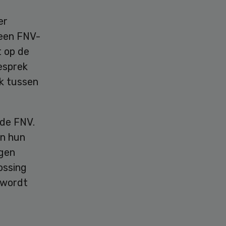
er
 een FNV-
 op de
esprek
ek tussen
 de FNV.
n hun
igen
ossing
 wordt