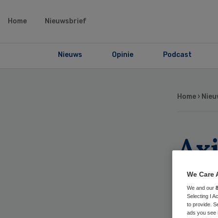
Home
Nieuwsbrief
Nieuws
Opinie
Podcast
Home
›
Nieu
Ax
bo
We Care 
We and our
me
Selecting I 
to provide. S
ads you see 