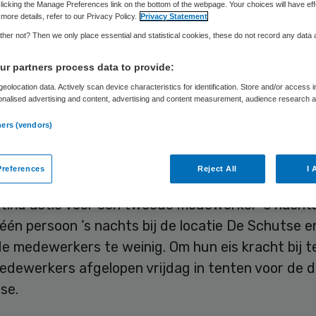
licking the Manage Preferences link on the bottom of the webpage. Your choices will have eff
more details, refer to our Privacy Policy.
Privacy Statement
her not? Then we only place essential and statistical cookies, these do not record any data
Skipr Redactie
27 september 2017
,
08:36
24 keer gelezen
r partners process data to provide:
eolocation data. Actively scan device characteristics for identification. Store and/or access 
onalised advertising and content, advertising and content measurement, audience research 
elet medewerkers in gesprek te gaan met de bes
.
nContinu over de hoge werkdruk in De Schutse. Di
ners (vendors)
inu in een persverklaring.
references
Reject All
I 
 & Welzijn voert al enige tijd met medewerkers v
tinu actie voor een tweede medewerker ’s nacht
één persoon ’s nachts bij de locatie De Schutse en
e medewerkers te weinig. Om hun eis kracht bij t
medewerkers afgelopen vrijdag in tenten voor de 
se.