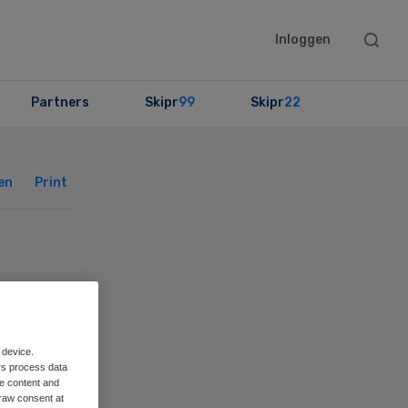
Searc
Inloggen
this
websit
Partners
Skipr
99
Skipr
22
Primary
Sidebar
en
Print
 device.
rs process data
me content and
raw consent at