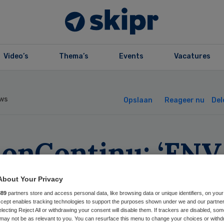
Video’s
Thema’s
Events
Vacatures
ws
Opslaan
Reageer nu
Del
ionContinu: ‘FNV
ycot gesprek met
About Your Privacy
889
partners store and access personal data, like browsing data or unique identifiers, on your
dewerkers’
Accept enables tracking technologies to support the purposes shown under we and our partne
electing Reject All or withdrawing your consent will disable them. If trackers are disabled, so
may not be as relevant to you. You can resurface this menu to change your choices or withd