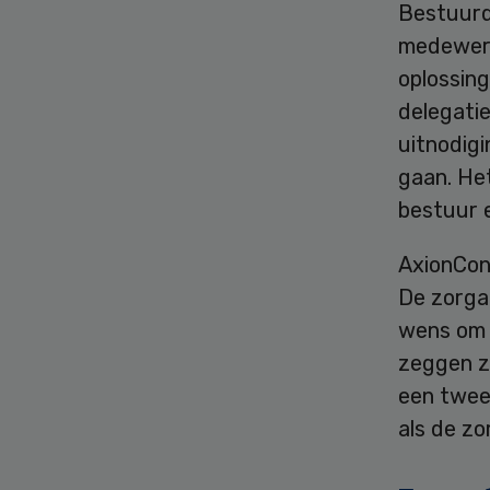
Bestuurd
medewerk
oplossin
delegati
uitnodigi
gaan. He
bestuur 
AxionCont
De zorga
wens om 
zeggen ze
een twee
als de z