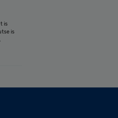
t is
tse is
.