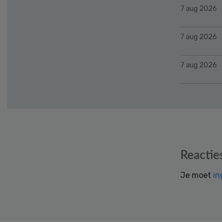
7 aug 2026
7 aug 2026
7 aug 2026
Reader
Reactie
Interactions
Je moet
in