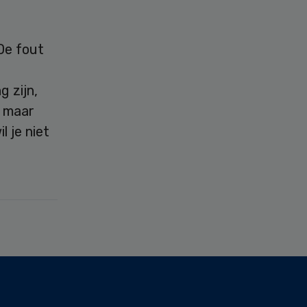
De fout
 zijn,
, maar
l je niet