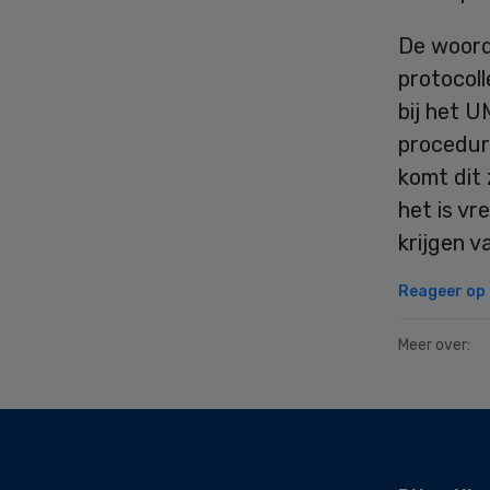
De woord
protocoll
bij het 
procedure
komt dit
het is vre
krijgen v
Reageer op d
Meer over:
Secondary
Sidebar