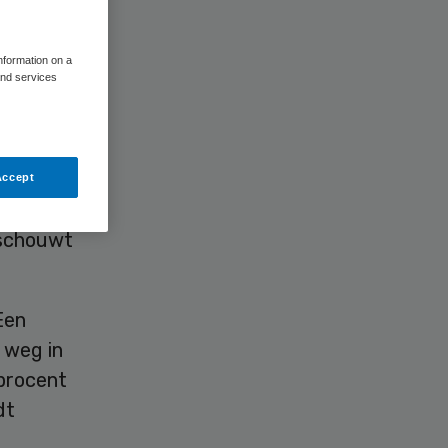
information on a
and services
blemen,
Accept
hter alle
eschouwt
Een
e weg in
 procent
dt