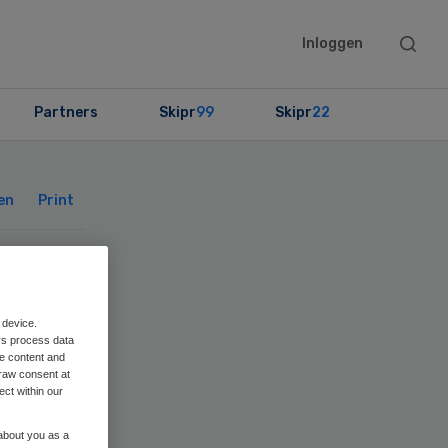
Searc
Inloggen
this
websit
Partners
Skipr
99
Skipr
22
Primary
Sidebar
en
Print
g
 device.
rs process data
me content and
raw consent at
ect within our
 about you as a