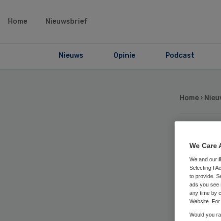
Home
Nieuwsbrief
Nieuws
Opinie
Podcast
Home
›
Nieu
Be
We Care 
We and our
ge
Selecting I 
to provide. S
ads you see 
U
any time by c
Website. For 
Would you rat