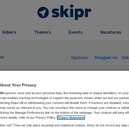
Video’s
Thema’s
Events
Vacatures
ws
Opslaan
Reageer nu
Del
langenverenigin
About Your Privacy
889
partners store and access personal data, like browsing data or unique identifiers, on your
schokt door fout
Accept enables tracking technologies to support the purposes shown under we and our partne
electing Reject All or withdrawing your consent will disable them. If trackers are disabled, so
may not be as relevant to you. You can resurface this menu to change your choices or withd
MC
licking the Manage Preferences link on the bottom of the webpage. Your choices will have eff
more details, refer to our Privacy Policy.
Privacy Statement
her not? Then we only place essential and statistical cookies, these do not record any data