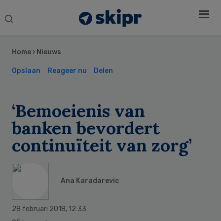
Search
this
Secondary
website
Sidebar
Home
›
Nieuws
Opslaan
Reageer nu
Delen
‘Bemoeienis van
banken bevordert
continuïteit van zorg’
Ana Karadarevic
28 februari 2018
,
12:33