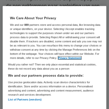
de pen geklommen naar aanleiding van een
recent blog van Marion Frissen op
We Care About Your Privacy
Skipr.nl
. Zij beginnen met te vragen wat de
We and our
889
partners store and access personal data, like browsing data
minister ervan vindt dat kredietinstellingen
or unique identifiers, on your device. Selecting I Accept enables tracking
technologies to support the purposes shown under we and our partners
21 miljard euro aan vreemd vermogen en
process data to provide. Selecting Reject All or withdrawing your consent will
ruim twee miljard euro aan werkkapitaal
disable them. If trackers are disabled, some content and ads you see may not
be as relevant to you. You can resurface this menu to change your choices or
hebben uitstaan bij zorginstellingen. En:
withdraw consent at any time by clicking the Manage Preferences link on the
bottom of the webpage. Your choices will have effect within our Website. For
“Hoe kan het dat zorginstellingen zo veel
more details, refer to our Privacy Policy.
Privacy Statement
geld bij elkaar moeten lenen, terwijl
Would you rather not? Then we only place essential and statistical cookies,
these do not record any data about you as a person
zorgverzekeraars een kostendekkende
We and our partners process data to provide:
premie hebben om de zorg te kunnen
Use precise geolocation data. Actively scan device characteristics for
financieren?”
identification. Store and/or access information on a device. Personalised
advertising and content, advertising and content measurement, audience
research and services development.
Het bedrag van 21 miljard euro zegt
List of Partners (vendors)
volgens Bruins op zichzelf niet zoveel.