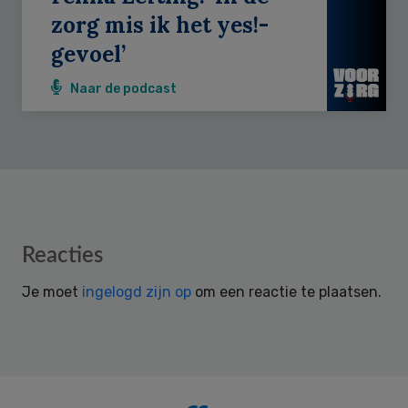
zorg mis ik het yes!-
gevoel’
Naar de podcast
Reader
Reacties
Interactions
Je moet
ingelogd zijn op
om een reactie te plaatsen.