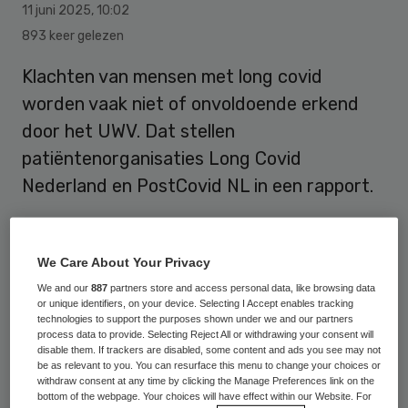
11 juni 2025
,
10:02
893 keer gelezen
Klachten van mensen met long covid
worden vaak niet of onvoldoende erkend
door het UWV. Dat stellen
patiëntenorganisaties Long Covid
Nederland en PostCovid NL in een rapport.
Het rapport
bevat de resultaten van een
We Care About Your Privacy
achterbanraadpleging onder 755
We and our
887
partners store and access personal data, like browsing data
respondenten met long covid. Hieruit blijkt
or unique identifiers, on your device. Selecting I Accept enables tracking
technologies to support the purposes shown under we and our partners
dat 42 procent vindt dat hun
process data to provide. Selecting Reject All or withdrawing your consent will
disable them. If trackers are disabled, some content and ads you see may not
belastbaarheid door het UWV veel te hoog
be as relevant to you. You can resurface this menu to change your choices or
is ingeschat. In één op de drie gevallen was
withdraw consent at any time by clicking the Manage Preferences link on the
bottom of the webpage. Your choices will have effect within our Website. For