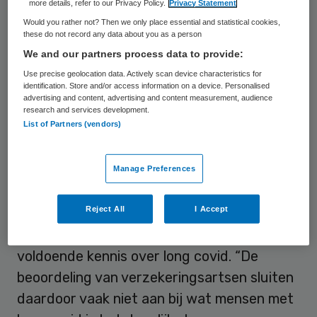
de verzekeringsarts volgens de
more details, refer to our Privacy Policy.
Privacy Statement
respondenten niet of helemaal niet bekend
Would you rather not? Then we only place essential and statistical cookies,
these do not record any data about you as a person
met de aandoening long covid. Ook vond het
We and our partners process data to provide:
overgrote merendeel van de respondenten
Use precise geolocation data. Actively scan device characteristics for
de procedure erg belastend en zijn er
identification. Store and/or access information on a device. Personalised
advertising and content, advertising and content measurement, audience
mensen geweest die daardoor zieker zijn
research and services development.
List of Partners (vendors)
geworden.
Manage Preferences
Niet serieus
Reject All
I Accept
Volgens Charlotte Nelck van Long Covid
Nederland ontbreekt het bij het UWV aan
voldoende kennis over long covid. “De
beoordeling van verzekeringsartsen sluiten
daardoor vaak niet aan bij wat mensen met