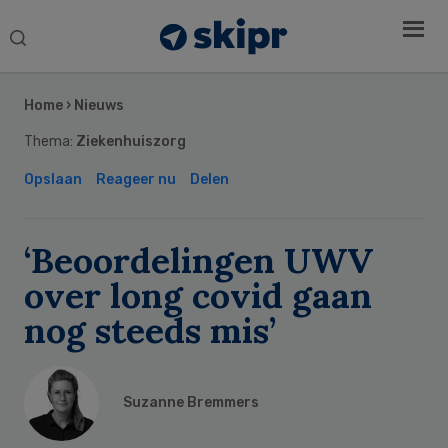
Search
this
Secondary
website
Sidebar
Home
›
Nieuws
Thema:
Ziekenhuiszorg
Opslaan
Reageer nu
Delen
‘Beoordelingen UWV
over long covid gaan
nog steeds mis’
Suzanne Bremmers