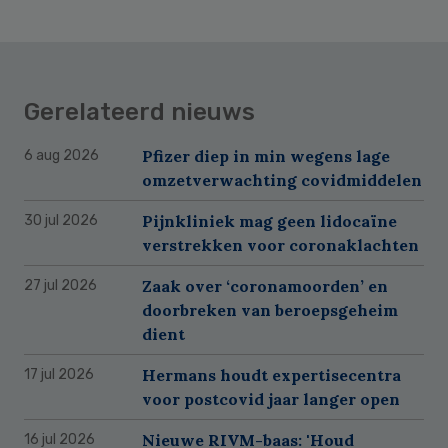
Gerelateerd nieuws
Pfizer diep in min wegens lage
6 aug 2026
omzetverwachting covidmiddelen
Pijnkliniek mag geen lidocaïne
30 jul 2026
verstrekken voor coronaklachten
Zaak over ‘coronamoorden’ en
27 jul 2026
doorbreken van beroepsgeheim
dient
Hermans houdt expertisecentra
17 jul 2026
voor postcovid jaar langer open
Nieuwe RIVM-baas: 'Houd
16 jul 2026