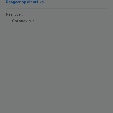
Reageer op dit artikel
Meer over:
Coronavirus
Primary
Sidebar