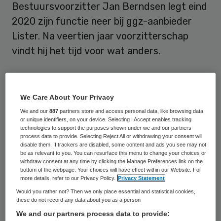
Bestuursvoorzitter Jan Berndsen legt eind
2020 zijn functie neer bij ggz-aanbieder
Lister. Na veertien jaar voorzitterschap
vindt hij het tijd voor wat anders.
Voordat
Berndsen i
n 2006 bestuurder
We Care About Your Privacy
werd was hij al vijf jaar actief als
We and our
887
partners store and access personal data, like browsing data
divisiemanager openbare ggz bij Lister. “Na
or unique identifiers, on your device. Selecting I Accept enables tracking
veertien jaar deel uitgemaakt te hebben
technologies to support the purposes shown under we and our partners
process data to provide. Selecting Reject All or withdrawing your consent will
van de raad van bestuur van Lister vind ik
disable them. If trackers are disabled, some content and ads you see may not
be as relevant to you. You can resurface this menu to change your choices or
het tijd worden voor wat anders”, zegt
withdraw consent at any time by clicking the Manage Preferences link on the
bottom of the webpage. Your choices will have effect within our Website. For
Berndsen. “Ik blijf mij sterk verbonden
more details, refer to our Privacy Policy.
Privacy Statement
voelen met het werk in de geestelijke
Would you rather not? Then we only place essential and statistical cookies,
these do not record any data about you as a person
gezondheidszorg en het belang van de
We and our partners process data to provide:
inzet van ervaringsdeskundigen. Aan die