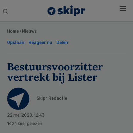
Search
this
Secondary
website
Sidebar
Home
›
Nieuws
Opslaan
Reageer nu
Delen
Bestuursvoorzitter
vertrekt bij Lister
Skipr Redactie
22 mei 2020
,
12:43
1424 keer gelezen