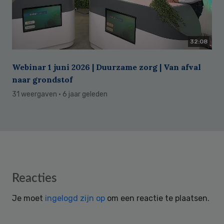
32:08
Webinar 1 juni 2026 | Duurzame zorg | Van afval
naar grondstof
31 weergaven
· 6 jaar geleden
Reader
Reacties
Interactions
Je moet
ingelogd zijn op
om een reactie te plaatsen.