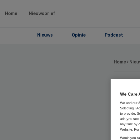
Home
Nieuwsbrief
Nieuws
Opinie
Podcast
Home
›
Nieu
‘B
We Care 
We and our
bi
Selecting I 
to provide. S
ads you see 
any time by c
Website. For 
Would you rat