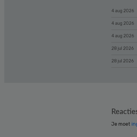
4 aug 2026
4 aug 2026
4 aug 2026
28 jul 2026
28 jul 2026
Reader
Reactie
Interactions
Je moet
in