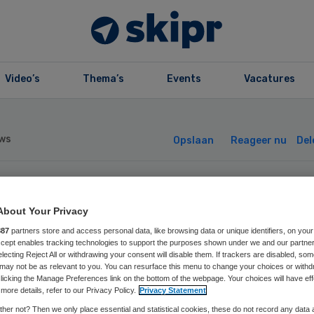
Video’s
Thema’s
Events
Vacatures
ws
Opslaan
Reageer nu
Del
eter waarschuwe
About Your Privacy
887
partners store and access personal data, like browsing data or unique identifiers, on your
j draagmoedersch
Accept enables tracking technologies to support the purposes shown under we and our partne
electing Reject All or withdrawing your consent will disable them. If trackers are disabled, so
may not be as relevant to you. You can resurface this menu to change your choices or withd
licking the Manage Preferences link on the bottom of the webpage. Your choices will have eff
more details, refer to our Privacy Policy.
Privacy Statement
her not? Then we only place essential and statistical cookies, these do not record any data