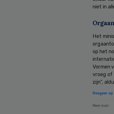
niet in a
Orgaan
Het mini
orgaantoe
op het n
internati
Vormen va
vroeg of 
zijn”, al
Reageer op d
Meer over: