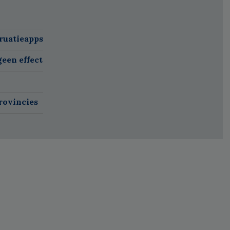
ruatieapps
een effect
rovincies