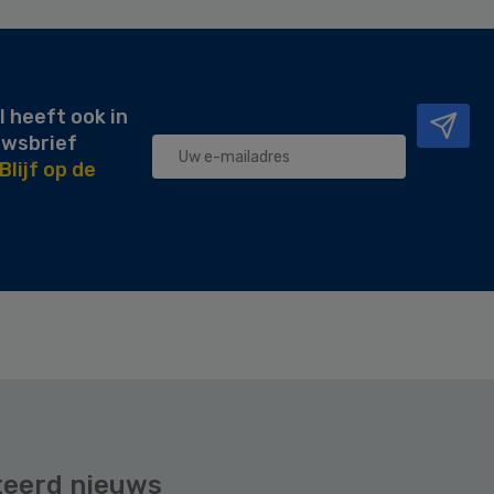
l heeft ook in
uwsbrief
Blijf op de
teerd nieuws