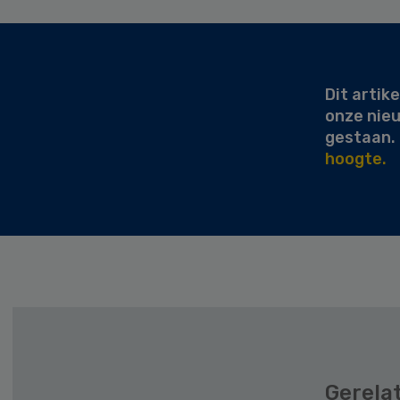
Secondary
Sidebar
Dit artike
onze nie
gestaan.
hoogte.
Gerela