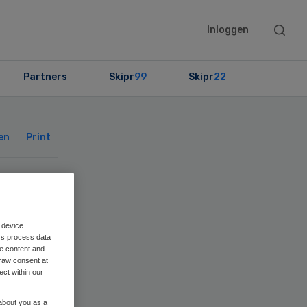
Searc
Inloggen
this
websit
Partners
Skipr
99
Skipr
22
Primary
Sidebar
en
Print
n
 device.
ap’
rs process data
me content and
raw consent at
ect within our
 about you as a