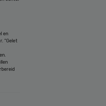
l en
r. “Gelet
en.
llen
rbereid