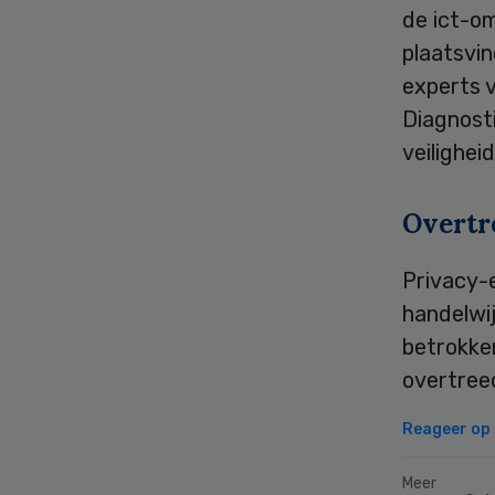
de ict-om
plaatsvi
experts v
Diagnost
veilighei
Overtr
Privacy-e
handelwij
betrokken
overtree
Reageer op d
Meer