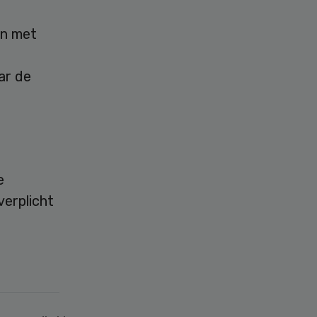
en met
ar de
e
verplicht