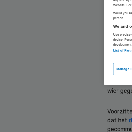
met
any time by c
Website. For 
Would you rat
Di
person
We and ou
Use precise g
device. Pers
development
List of Part
Manage P
Bevolkin
Clinical 
wier gege
Voorzitte
dat het
d
gecommun