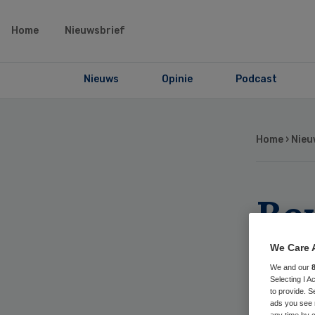
Home
Nieuwsbrief
Nieuws
Opinie
Podcast
Home
›
Nieu
Be
Ne
We Care 
We and our
sa
Selecting I 
to provide. S
ads you see 