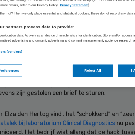
 Clinical
licking the Manage Preferences link on the bottom of the webpage. Your choices will have eff
more details, refer to our Privacy Policy.
Privacy Statement
her not? Then we only place essential and statistical cookies, these do not record any data
agnostics
r partners process data to provide:
eolocation data. Actively scan device characteristics for identification. Store and/or access 
onalised advertising and content, advertising and content measurement, audience research 
.
ners (vendors)
Carina van Aartsen
12 augustus 2025
,
10:09
2568 keer g
references
Reject All
I 
gsonderzoek Nederland heeft de samenwerking 
Diagnostics voorlopig stopgezet en is van plan all
vens zijn gestolen een brief te sturen.
r Elza den Hertog vindt het “schokkend” en “zeer 
atalek bij laboratorium Clinical Diagnostics
nu pas
iceerd. Het bedrijf wist allang dat de hack tuss