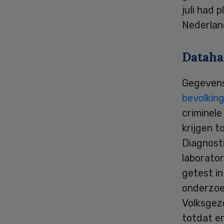
juli had
Nederlan
Dataha
Gegevens
bevolkin
criminel
krijgen t
Diagnosti
laborator
getest i
onderzoek
Volksgez
totdat er