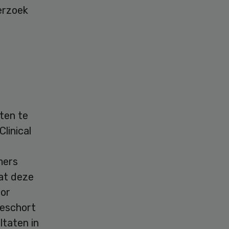
erzoek
ten te
linical
mers
at deze
oor
geschort
ltaten in