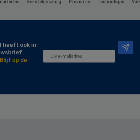
amiteiten
Eerstelijnszorg
Preventie
Technologie
Vol
l heeft ook in
uwsbrief
Blijf op de