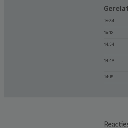
Gerela
16:34
16:12
14:54
14:49
14:18
Reader
Reactie