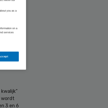
ect within our
 about you as a
information on a
and services
elezen
Accept
met
e vrouwen
kwalijk”
 wordt
en 3 en 6