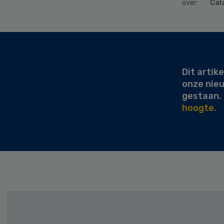
over:
Cal
Secondary
Sidebar
Dit artike
onze nie
gestaan.
hoogte.