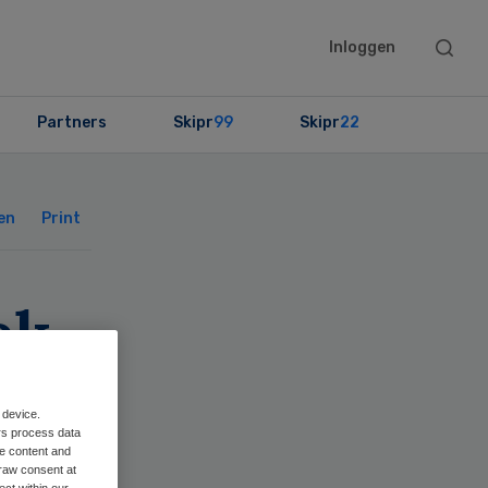
Searc
Inloggen
this
websit
Partners
Skipr
99
Skipr
22
Primary
Sidebar
en
Print
ek
 device.
rs process data
me content and
raw consent at