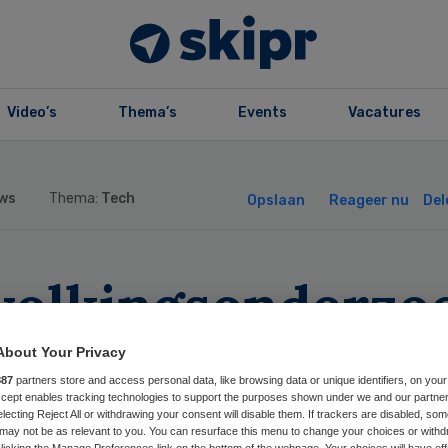
Video’s
Thema’s
Events
Vacatures
ws
Thema:
Tech
Opslaan
Reageer nu
Del
volkingsonderzo
derland zet
About Your Privacy
887
partners store and access personal data, like browsing data or unique identifiers, on your
menwerking stop
Accept enables tracking technologies to support the purposes shown under we and our partne
electing Reject All or withdrawing your consent will disable them. If trackers are disabled, so
may not be as relevant to you. You can resurface this menu to change your choices or withd