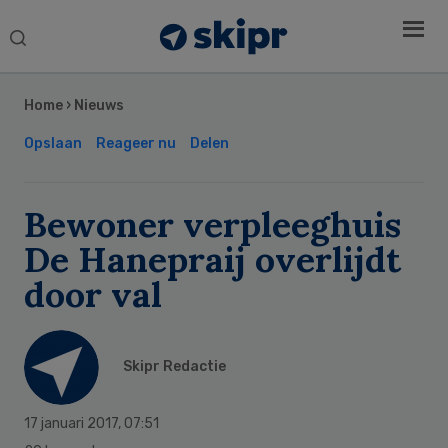
Search
this
Secondary
website
Sidebar
Home
›
Nieuws
Opslaan
Reageer nu
Delen
Bewoner verpleeghuis
De Hanepraij overlijdt
door val
Skipr Redactie
17 januari 2017
,
07:51