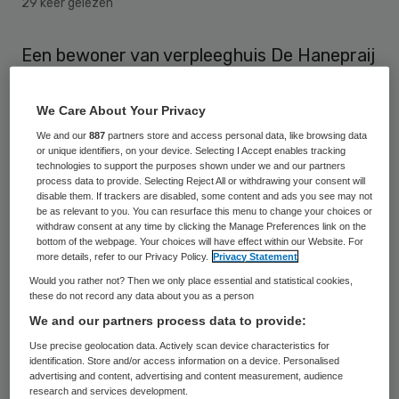
29 keer gelezen
Een bewoner van verpleeghuis De Hanepraij
in Gouda is zondagavond als gevolg van een
val overleden. Dit schrijft het Algemeen
We Care About Your Privacy
Dagblad (AD).
We and our
887
partners store and access personal data, like browsing data
or unique identifiers, on your device. Selecting I Accept enables tracking
technologies to support the purposes shown under we and our partners
De politie is een onderzoek gestart naar de
process data to provide. Selecting Reject All or withdrawing your consent will
disable them. If trackers are disabled, some content and ads you see may not
toedracht. Het verpleeghuis noemt het een
be as relevant to you. You can resurface this menu to change your choices or
withdraw consent at any time by clicking the Manage Preferences link on the
vermoedelijk ongeval, volgens het
AD
, en
bottom of the webpage. Your choices will have effect within our Website. For
heeft contact opgenomen met de familie
more details, refer to our Privacy Policy.
Privacy Statement
Would you rather not? Then we only place essential and statistical cookies,
contact gehad. Zorgpartners, waar De
these do not record any data about you as a person
Hanepraij onder valt, schrijft in een
We and our partners process data to provide:
persverklaring: “Natuurlijk is de schok voor
Use precise geolocation data. Actively scan device characteristics for
identification. Store and/or access information on a device. Personalised
de familie groot. Ondersteuning vanuit het
advertising and content, advertising and content measurement, audience
verpleeghuis is aangeboden. Ons medeleven
research and services development.