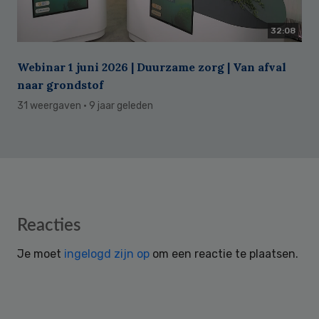
32:08
Webinar 1 juni 2026 | Duurzame zorg | Van afval
naar grondstof
31 weergaven
· 9 jaar geleden
Reader
Reacties
Interactions
Je moet
ingelogd zijn op
om een reactie te plaatsen.