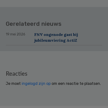
Gerelateerd nieuws
FNV ongenode gast bij
19 mei 2026
jubileumviering ActiZ
Reader
Reacties
Interactions
Je moet
ingelogd zijn op
om een reactie te plaatsen.