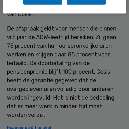
Ria Stegehuis lid van de raad van bestuur
van Cosis.
De afspraak geldt voor mensen die binnen
vijf jaar de AOW-leeftijd bereiken. Zij gaan
75 procent van hun oorspronkelijke uren
werken en krijgen daar 85 procent voor
betaald. De doorbetaling van de
pensioenpremie blijft 100 procent. Cosis
heeft de garantie gegeven dat de
overgebleven uren volledig door anderen
worden ingevuld. Het is niet de bedoeling
dat er meer werk in minder tijd moet
worden verzet.
Reageer op dit artikel