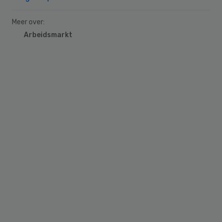
Meer over:
Arbeidsmarkt
Primary
Sidebar