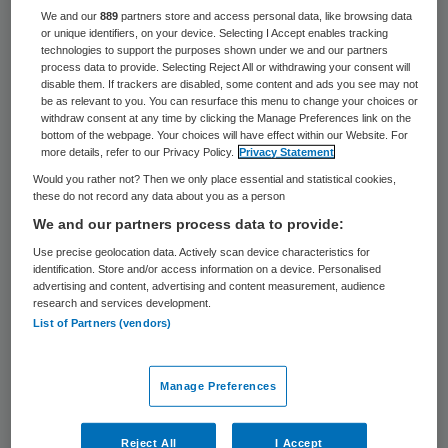
We and our
889
partners store and access personal data, like browsing data
De bonden FNV, CNV, NU’91, FBZ hebben
or unique identifiers, on your device. Selecting I Accept enables tracking
technologies to support the purposes shown under we and our partners
met zorgorganisatie Cosis in Assen voor het
process data to provide. Selecting Reject All or withdrawing your consent will
eerst een generatiepact gesloten. De
disable them. If trackers are disabled, some content and ads you see may not
be as relevant to you. You can resurface this menu to change your choices or
partijen zijn overeengekomen dat oudere
withdraw consent at any time by clicking the Manage Preferences link on the
bottom of the webpage. Your choices will have effect within our Website. For
werknemers die maximaal vijf jaar van hun
more details, refer to our Privacy Policy.
Privacy Statement
AOW af zitten, voortaan minder uren
Would you rather not? Then we only place essential and statistical cookies,
these do not record any data about you as a person
hoeven te werken en daarvoor
We and our partners process data to provide:
gecompenseerd worden.
Use precise geolocation data. Actively scan device characteristics for
identification. Store and/or access information on a device. Personalised
Het pact moet oudere werknemers
advertising and content, advertising and content measurement, audience
research and services development.
ontlasten en meer werkplekken vrijmaken
List of Partners (vendors)
voor jongere werknemers. “Ongeveer 5
procent van onze werknemers zou in
Manage Preferences
aanmerking kunnen komen om gebruik te
maken van deze generatieregeling”, aldus
Reject All
I Accept