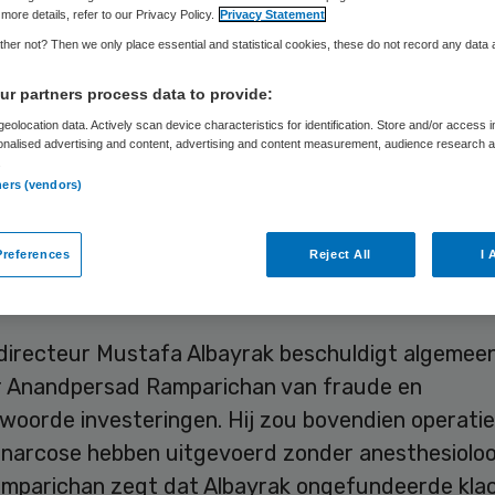
more details, refer to our Privacy Policy.
Privacy Statement
her not? Then we only place essential and statistical cookies, these do not record any data
Skipr Redactie
15 februari 2014
,
10:49
173 keer gelezen
r partners process data to provide:
eolocation data. Actively scan device characteristics for identification. Store and/or access 
onalised advertising and content, advertising and content measurement, audience research 
oplopend conflict tussen de twee directeuren is 
.
ners (vendors)
an het faillissement van de Bredase privékliniek 
 Met name Van Lanschot Bankiers dreigt de dupe 
references
Reject All
I 
urator Karst Folkerts schrijft dat in zijn eerste 
faillissement.
directeur Mustafa Albayrak beschuldigt algemee
r Anandpersad Ramparichan van fraude en
woorde investeringen. Hij zou bovendien operati
e narcose hebben uitgevoerd zonder anesthesioloo
amparichan zegt dat Albayrak ongefundeerde kla