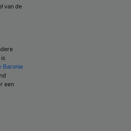
el van de
ndere
 is
 Baronie
end
r een