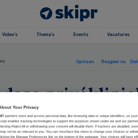
Video’s
Thema’s
Events
Vacatures
ws
Opslaan
Reageer nu
Del
dase privéklinie
lliet door knalle
About Your Privacy
887
partners store and access personal data, like browsing data or unique identifiers, on your
ie
Accept enables tracking technologies to support the purposes shown under we and our partne
electing Reject All or withdrawing your consent will disable them. If trackers are disabled, so
may not be as relevant to you. You can resurface this menu to change your choices or withd
licking the Manage Preferences link on the bottom of the webpage. Your choices will have eff