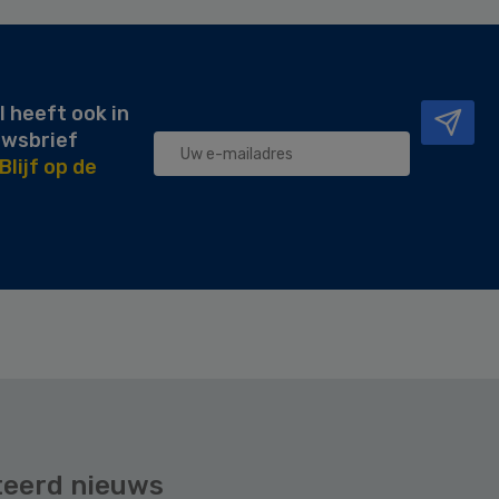
l heeft ook in
uwsbrief
Blijf op de
teerd nieuws