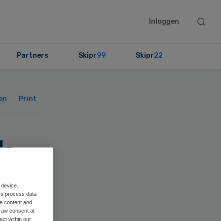
Searc
Inloggen
this
websit
Partners
Skipr
99
Skipr
22
Primary
Sidebar
en
Print
k
nde
 device.
rs process data
me content and
raw consent at
ect within our