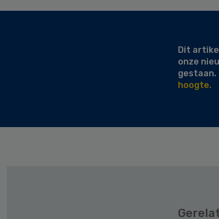
Secondary
Sidebar
Dit artike
onze nie
gestaan.
hoogte.
Gerela