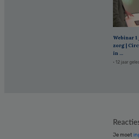
Webinar 1 
zorg | Cir
in ...
· 12 jaar gel
Reader
Reactie
Interactions
Je moet
in