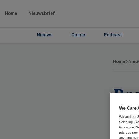
Home
Nieuwsbrief
Nieuws
Opinie
Podcast
Home
›
Nieu
Bre
fai
We Care 
We and our
ruz
Selecting I 
to provide. S
ads you see 
any time by c