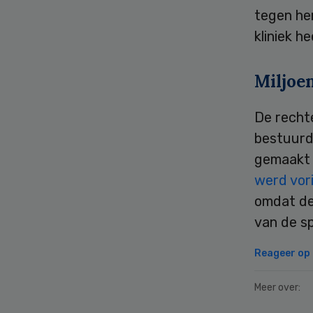
tegen hem
kliniek h
Miljoe
De recht
bestuurde
gemaakt 
werd vori
omdat de
van de sp
Reageer op d
Meer over: