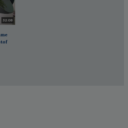
32:08
zame
stof