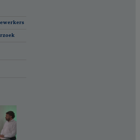
dewerkers
erzoek