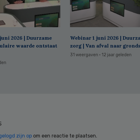
juni 2026 | Duurzame
Webinar 1 juni 2026 | Duur
culaire waarde ontstaat
zorg | Van afval naar grond
31 weergaven
· 12 jaar geleden
eden
s
gelogd zijn op
om een reactie te plaatsen.