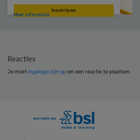
Inschrijven
Meer informatie
Reader
Reacties
Interactions
Je moet
ingelogd zijn op
om een reactie te plaatsen.