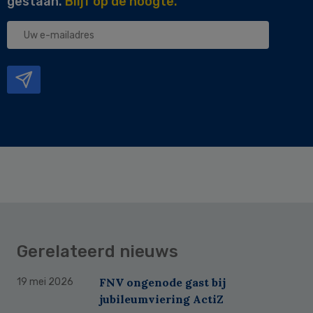
gestaan.
Blijf op de hoogte.
Uw
e-
mailadres
Gerelateerd nieuws
FNV ongenode gast bij
19 mei 2026
jubileumviering ActiZ