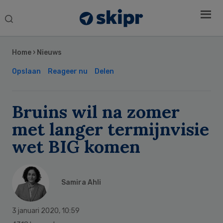
Search
this
Secondary
website
Sidebar
Home
›
Nieuws
Opslaan
Reageer nu
Delen
Bruins wil na zomer
met langer termijnvisie
wet BIG komen
Samira Ahli
3 januari 2020
,
10:59