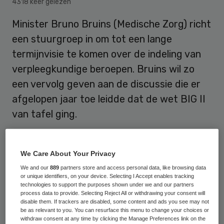
4318 keer gelezen
Minister Bruno Bruins (Medische Zorg) richt
een stuurgroep in om tot een lange
termijnvisie te komen over de indeling van
verpleegkundige beroepen. Bruins wil zo
een vervolg geven aan de discussie die er
afgelopen jaar toe leidde dat de wet BIG II
van tafel ging.
De wet BIG II moest onder meer een
We Care About Your Privacy
onderscheid maken tussen gewone
We and our
889
partners store and access personal data, like browsing data
or unique identifiers, on your device. Selecting I Accept enables tracking
verpleegkundigen en zogenoemde
technologies to support the purposes shown under we and our partners
regieverpleegkundigen. In de praktijk zou
process data to provide. Selecting Reject All or withdrawing your consent will
disable them. If trackers are disabled, some content and ads you see may not
het neerkomen om een scheidslijn tussen
be as relevant to you. You can resurface this menu to change your choices or
withdraw consent at any time by clicking the Manage Preferences link on the
mbo-verpleegkundigen en hbo-