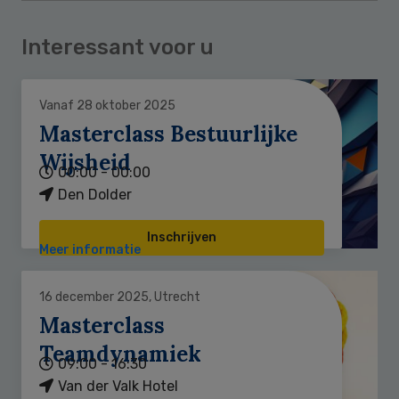
Interessant voor u
Vanaf 28 oktober 2025
Masterclass Bestuurlijke
Wijsheid
00:00 - 00:00
Den Dolder
Inschrijven
Meer informatie
16 december 2025, Utrecht
Masterclass
Teamdynamiek
09:00 - 16:30
Van der Valk Hotel