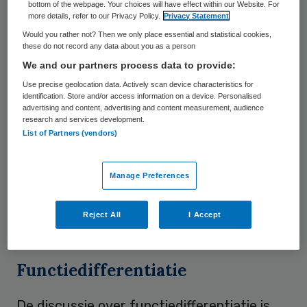
bottom of the webpage. Your choices will have effect within our Website. For
more details, refer to our Privacy Policy.
Privacy Statement
verpleegkundigen. De wet leek op koers om
Would you rather not? Then we only place essential and statistical cookies,
te worden gerealiseerd, toen halverwege
these do not record any data about you as a person
2019 beroepsvereniging V&VN zich achter
We and our partners process data to provide:
het voorstel schaarde. De achterban van de
Use precise geolocation data. Actively scan device characteristics for
identification. Store and/or access information on a device. Personalised
vereniging was het hier echter niet mee
advertising and content, advertising and content measurement, audience
research and services development.
eens en kwam massaal in opstand. Veel
List of Partners (vendors)
verpleegkundigen zouden zich namelijk
moeten omscholen om hun huidige werk te
Manage Preferences
mogen blijven doen. Het bestuur van de
vereniging moest het veld ruimen en de
wet
Reject All
I Accept
was van de baan
.
Functiedifferentiatie
De discussie over functiedifferentiatie is