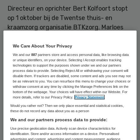
Directeur en oprichter Bert Kolfoort stopt
op 1 oktober bij de Twentse thuis- en
kraamzorg organisatie BTKzorg. Marloes
Ottenhof en Hendrie Brunink volgen hem
op.
We Care About Your Privacy
We and our
887
partners store and access personal data, like browsing data
Ottenhof wordt verantwoordelijk voor de
or unique identifiers, on your device. Selecting I Accept enables tracking
technologies to support the purposes shown under we and our partners
thuiszorgpoot en Hendrie Brunink voor de
process data to provide. Selecting Reject All or withdrawing your consent will
disable them. If trackers are disabled, some content and ads you see may not
kraamzorgpoot. “De organisatie is de
be as relevant to you. You can resurface this menu to change your choices or
withdraw consent at any time by clicking the Manage Preferences link on the
afgelopen jaren zo sterk gegroeid dat een
bottom of the webpage. Your choices will have effect within our Website. For
more details, refer to our Privacy Policy.
Privacy Statement
gedeelde directie de beste oplossing is”,
Would you rather not? Then we only place essential and statistical cookies,
licht Kolfoort toe bij
RTV Sternet
. “Want
these do not record any data about you as a person
zowel de kraamzorg als de thuiszorg zijn
We and our partners process data to provide:
gebaat met een specifieke aansturing.”
Use precise geolocation data. Actively scan device characteristics for
identification. Store and/or access information on a device. Personalised
advertising and content, advertising and content measurement, audience