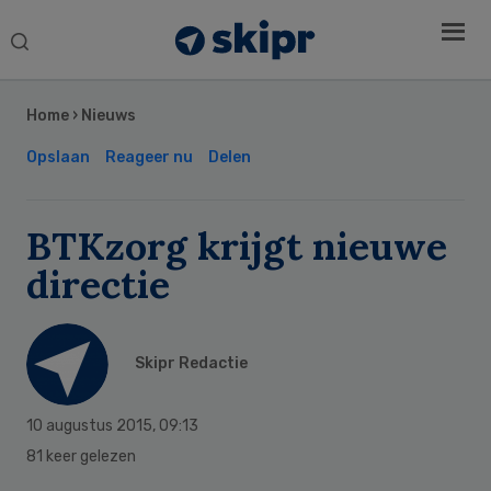
Search
this
Secondary
website
Sidebar
Home
›
Nieuws
Opslaan
Reageer nu
Delen
BTKzorg krijgt nieuwe
directie
Skipr Redactie
10 augustus 2015
,
09:13
81 keer gelezen