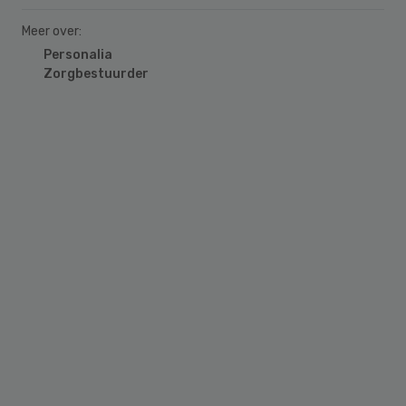
Meer over:
Personalia
Zorgbestuurder
Primary
Sidebar