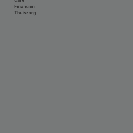
Care
Financiën
Thuiszorg
Primary
Sidebar