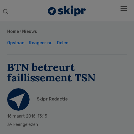
Search
this
Secondary
website
Sidebar
Home
›
Nieuws
Opslaan
Reageer nu
Delen
BTN betreurt
faillissement TSN
Skipr Redactie
16 maart 2016
,
13:15
39 keer gelezen