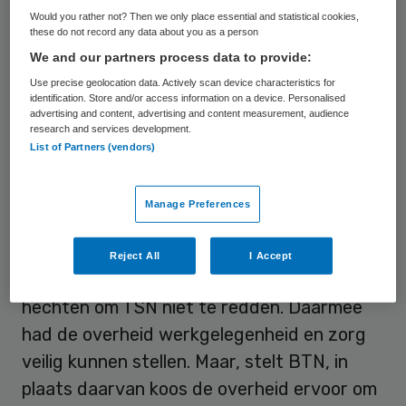
brancheorganisatie laat weten alle
Would you rather not? Then we only place essential and statistical cookies,
these do not record any data about you as a person
betrokkenen bij het faillissement van TSN
We and our partners process data to provide:
“veel sterkte in deze onzekere en
Use precise geolocation data. Actively scan device characteristics for
onwenselijke situatie” toe te wensen.
identification. Store and/or access information on a device. Personalised
advertising and content, advertising and content measurement, audience
research and services development.
BTN constateert dat tijdens de surseance
List of Partners (vendors)
van TSN, “een periode waarin nog een
oplossing voor TSN cliënten en
Manage Preferences
medewerkers TSN gevonden had kunnen
worden”, de overheid en onder meer PvdA-
Reject All
I Accept
fractievoorzitter Samsom er belang aan
hechten om TSN niet te redden. Daarmee
had de overheid werkgelegenheid en zorg
veilig kunnen stellen. Maar, stelt BTN, in
plaats daarvan koos de overheid ervoor om