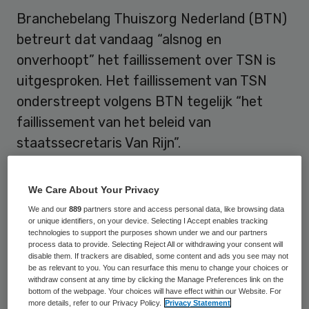
Branchebelang Thuiszorg Nederland (BTN)
betreurt dat vandaag “alsnog en
onverhoopt” het faillissement over TSN is
uitgesproken. Het faillissement van TSN
onderstreept volgens BTN tegelijk “het
faillissement van het beleid van
staatssecretaris Van Rijn”.
Het faillissement kenmerkt de tragische
We Care About Your Privacy
periode waarin de thuiszorg verkeert, aldus
We and our
889
partners store and access personal data, like browsing data
BTN. Het betekent veel onzekerheid bij
or unique identifiers, on your device. Selecting I Accept enables tracking
technologies to support the purposes shown under we and our partners
kwetsbare burgers die zorg en
process data to provide. Selecting Reject All or withdrawing your consent will
huishoudelijke hulp nodig hebben en dreigt
disable them. If trackers are disabled, some content and ads you see may not
be as relevant to you. You can resurface this menu to change your choices or
wederom binnen de sector tot veel
withdraw consent at any time by clicking the Manage Preferences link on the
bottom of the webpage. Your choices will have effect within our Website. For
banenverlies te leiden. De
more details, refer to our Privacy Policy.
Privacy Statement