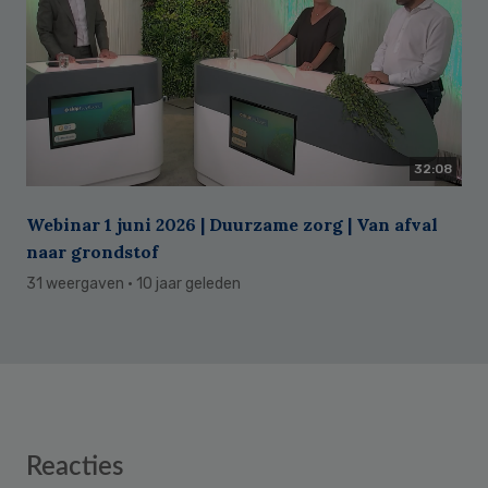
32:08
Webinar 1 juni 2026 | Duurzame zorg | Van afval
naar grondstof
31 weergaven
· 10 jaar geleden
Reader
Reacties