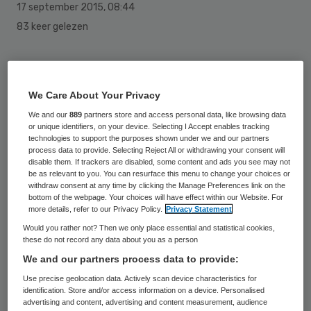
17 september 2015
,
08:44
83 keer gelezen
Om ernstig psychisch leed onder jongeren in
een vroeg stadium te voorkomen lanceert
We Care About Your Privacy
het Fonds Psychische Gezondheid de
We and our
889
partners store and access personal data, like browsing data
campagne Eerder is Beter. Jaarlijks krijgen
or unique identifiers, on your device. Selecting I Accept enables tracking
technologies to support the purposes shown under we and our partners
minimaal drieduizend jongeren voor het
process data to provide. Selecting Reject All or withdrawing your consent will
disable them. If trackers are disabled, some content and ads you see may not
eerst te maken met bijvoorbeeld een
be as relevant to you. You can resurface this menu to change your choices or
withdraw consent at any time by clicking the Manage Preferences link on the
depressie of een psychose, 75 procent van
bottom of the webpage. Your choices will have effect within our Website. For
de klachten begint voor het 25e levensjaar.
more details, refer to our Privacy Policy.
Privacy Statement
Would you rather not? Then we only place essential and statistical cookies,
these do not record any data about you as a person
Het Fonds Psychische Gezondheid wil met
We and our partners process data to provide:
de campagne voorkomen dat jongeren
Use precise geolocation data. Actively scan device characteristics for
ernstige psychische problemen ontwikkelen
identification. Store and/or access information on a device. Personalised
advertising and content, advertising and content measurement, audience
en hierdoor langdurig uitvallen op school of