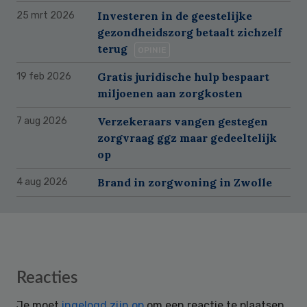
Investeren in de geestelijke
25 mrt 2026
gezondheidszorg betaalt zichzelf
terug
OPINIE
Gratis juridische hulp bespaart
19 feb 2026
miljoenen aan zorgkosten
Verzekeraars vangen gestegen
7 aug 2026
zorgvraag ggz maar gedeeltelijk
op
Brand in zorgwoning in Zwolle
4 aug 2026
Reader
Reacties
Interactions
Je moet
ingelogd zijn op
om een reactie te plaatsen.