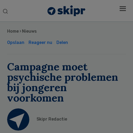
Search
this
Secondary
website
Sidebar
Home
›
Nieuws
Opslaan
Reageer nu
Delen
Campagne moet
psychische problemen
bij jongeren
voorkomen
Skipr Redactie