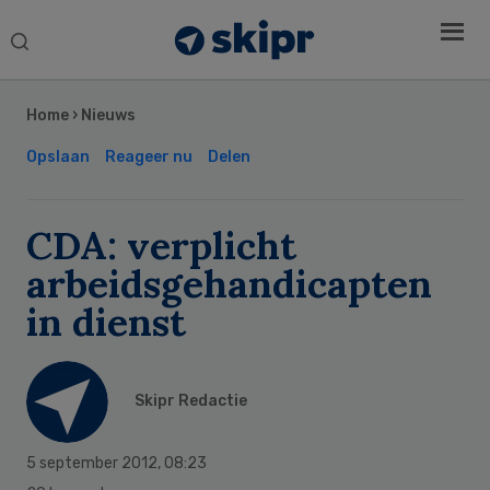
Search
this
Secondary
website
Sidebar
Home
›
Nieuws
Opslaan
Reageer nu
Delen
CDA: verplicht
arbeidsgehandicapten
in dienst
Skipr Redactie
5 september 2012
,
08:23