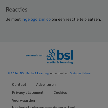
Reader
Reacties
Interactions
Je moet
ingelogd zijn op
om een reactie te plaatsen.
© 2026 | BSL Media & Learning
, onderdeel van
Springer Nature
Contact
Adverteren
Privacy statement
Cookies
Voorwaarden
Het laatste nieuws over de zorg. Snel,