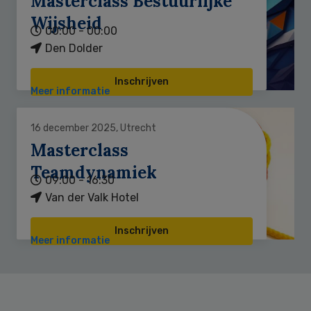
Masterclass Bestuurlijke
Wijsheid
00:00 - 00:00
Den Dolder
Inschrijven
Meer informatie
16 december 2025, Utrecht
Masterclass
Teamdynamiek
09:00 - 16:30
Van der Valk Hotel
Inschrijven
Meer informatie