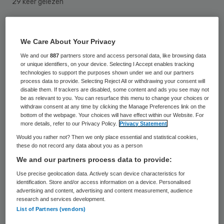
29 keer gelezen
Gemeenten, ministeries en andere
We Care About Your Privacy
(semi-)overheden moeten verplicht worden
We and our
887
partners store and access personal data, like browsing data
om zeker 1 procent van hun
or unique identifiers, on your device. Selecting I Accept enables tracking
technologies to support the purposes shown under we and our partners
personeelsbestand aan
process data to provide. Selecting Reject All or withdrawing your consent will
arbeidsgehandicapten in dienst te hebben.
disable them. If trackers are disabled, some content and ads you see may not
be as relevant to you. You can resurface this menu to change your choices or
Halen ze dat niet, dan moeten ze een boete
withdraw consent at any time by clicking the Manage Preferences link on the
bottom of the webpage. Your choices will have effect within our Website. For
van 8500 euro storten in een fonds dat
more details, refer to our Privacy Policy.
Privacy Statement
moet zorgen voor meer aangepaste
Would you rather not? Then we only place essential and statistical cookies,
these do not record any data about you as a person
werkplekken voor arbeidsgehandicapten.
We and our partners process data to provide:
Dat heeft het CDA voorgesteld. Nu moeten
Use precise geolocation data. Actively scan device characteristics for
identification. Store and/or access information on a device. Personalised
overheden al hun best doen om meer
advertising and content, advertising and content measurement, audience
research and services development.
speciale werkplekken voor
List of Partners (vendors)
arbeidsgehandicapten te creëren, maar dat