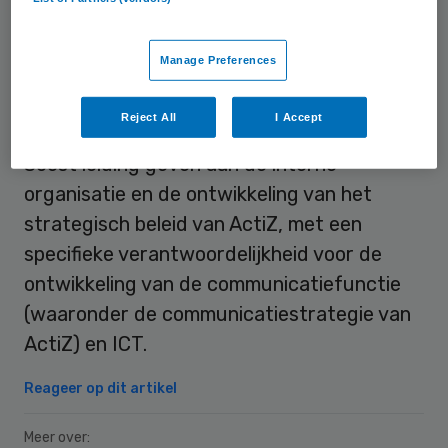
corporate communicatie.
Manage Preferences
Braun start per 1 december in haar nieuwe
functie van adjunct-directeur. In die
Reject All
I Accept
hoedanigheid zal zij samen met Wouter van
Soest leiding geven aan de interne
organisatie en de ontwikkeling van het
strategisch beleid van ActiZ, met een
specifieke verantwoordelijkheid voor de
ontwikkeling van de communicatiefunctie
(waaronder de communicatiestrategie van
ActiZ) en ICT.
Reageer op dit artikel
Meer over: