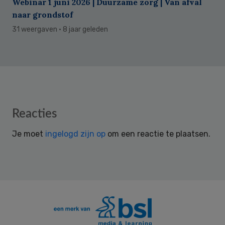
Webinar 1 juni 2026 | Duurzame zorg | Van afval
naar grondstof
31 weergaven
· 8 jaar geleden
Reader
Reacties
Interactions
Je moet
ingelogd zijn op
om een reactie te plaatsen.