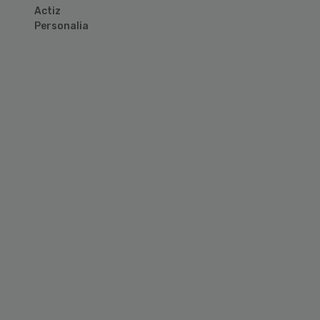
Actiz
Personalia
Primary
Sidebar