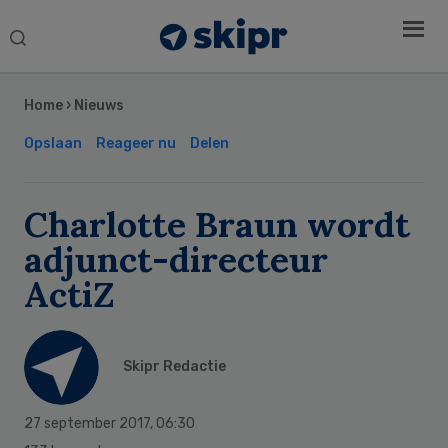
Search
this
Secondary
website
Sidebar
Home
›
Nieuws
Opslaan
Reageer nu
Delen
Charlotte Braun wordt
adjunct-directeur
ActiZ
Skipr Redactie
27 september 2017
,
06:30