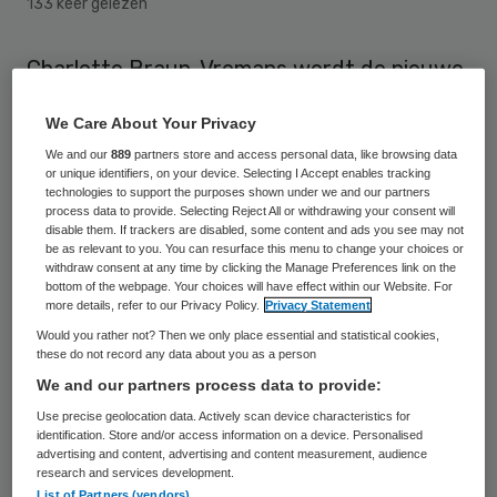
133 keer gelezen
Charlotte Braun-Vromans wordt de nieuwe
adjunct-directeur van ActiZ per 1
We Care About Your Privacy
december. Zij zal samen met directeur
We and our
889
partners store and access personal data, like browsing data
Wouter van Soest leiding geven aan de
or unique identifiers, on your device. Selecting I Accept enables tracking
technologies to support the purposes shown under we and our partners
interne organisatie en de ontwikkeling van
process data to provide. Selecting Reject All or withdrawing your consent will
het strategisch beleid van ActiZ.
disable them. If trackers are disabled, some content and ads you see may not
be as relevant to you. You can resurface this menu to change your choices or
withdraw consent at any time by clicking the Manage Preferences link on the
Charlotte Braun is op dit moment nog
bottom of the webpage. Your choices will have effect within our Website. For
more details, refer to our Privacy Policy.
Privacy Statement
werkzaam als hoofd PR, Communicatie en
Would you rather not? Then we only place essential and statistical cookies,
Marketing bij de Jaarbeurs Utrecht. Ze
these do not record any data about you as a person
We and our partners process data to provide:
werkt sinds 2007 bij de Jaarbeurs, de
Use precise geolocation data. Actively scan device characteristics for
afgelopen 3,5 jaar als leidinggevende.
identification. Store and/or access information on a device. Personalised
Volgens ActiZ heeft Braun een stevige
advertising and content, advertising and content measurement, audience
research and services development.
achtergrond in zowel bedrijfsvoering als
List of Partners (vendors)