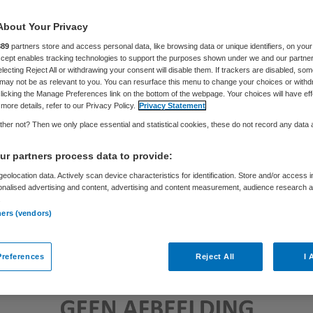
About Your Privacy
Samira Ahli
26 oktober 2016
,
13:21
125 keer gelezen
889
partners store and access personal data, like browsing data or unique identifiers, on your
Accept enables tracking technologies to support the purposes shown under we and our partne
electing Reject All or withdrawing your consent will disable them. If trackers are disabled, so
may not be as relevant to you. You can resurface this menu to change your choices or withd
licking the Manage Preferences link on the bottom of the webpage. Your choices will have eff
more details, refer to our Privacy Policy.
Privacy Statement
her not? Then we only place essential and statistical cookies, these do not record any data
r partners process data to provide:
eolocation data. Actively scan device characteristics for identification. Store and/or access 
onalised advertising and content, advertising and content measurement, audience research 
.
ners (vendors)
references
Reject All
I 