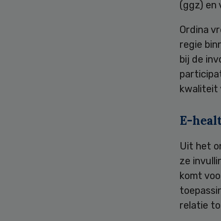
(ggz) en 
Ordina v
regie bin
bij de i
participa
kwaliteit
E-heal
Uit het o
ze invull
komt voor
toepassin
relatie t