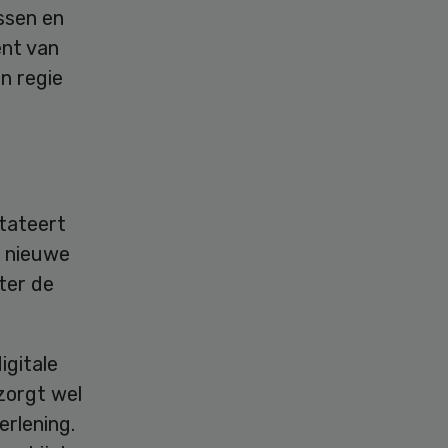
ssen en
ent van
n regie
stateert
e nieuwe
ter de
igitale
zorgt wel
erlening.