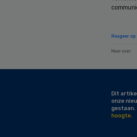
communica
Reageer op d
Meer over:
Secondary
Sidebar
Dit artike
onze nie
gestaan.
hoogte.