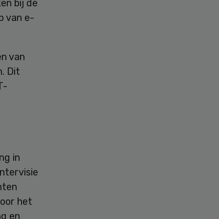
en bij de
p van e-
en van
. Dit
T-
ng in
ntervisie
nten
voor het
ng en