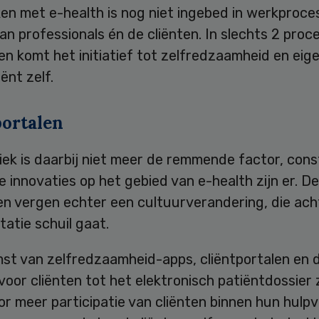
en met e-health is nog niet ingebed in werkproce
an professionals én de cliënten. In slechts 2 proc
en komt het initiatief tot zelfredzaamheid en eige
ënt zelf.
portalen
iek is daarbij niet meer de remmende factor, con
e innovaties op het gebied van e-health zijn er. D
en vergen echter een cultuurverandering, die ach
atie schuil gaat.
st van zelfredzaamheid-apps, cliëntportalen en d
oor cliënten tot het elektronisch patiëntdossier 
or meer participatie van cliënten binnen hun hulpv