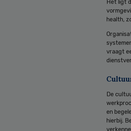
Het ligt 
vormgevi
health, z
Organisa
systemen
vraagt ee
dienstver
Cultuu
De cultuu
werkproce
en begele
hierbij. 
verkenne