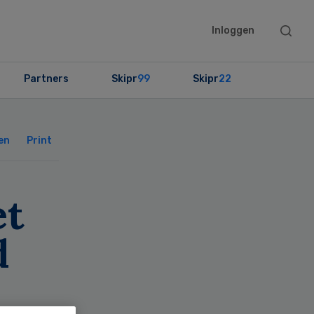
Searc
Inloggen
this
websit
Partners
Skipr
99
Skipr
22
Primary
Sidebar
en
Print
et
d