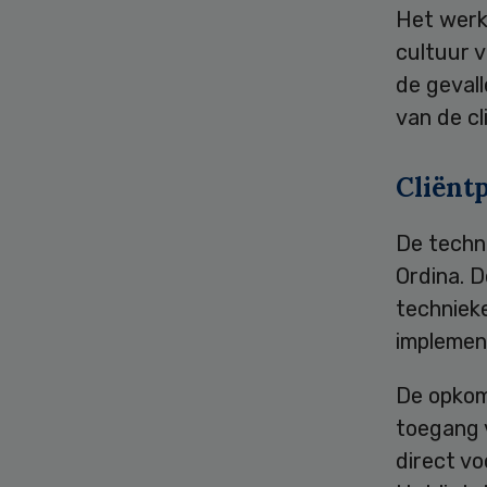
Het werk
cultuur v
de gevall
van de cli
Cliënt
De techn
Ordina. D
techniek
implement
De opkom
toegang v
direct vo