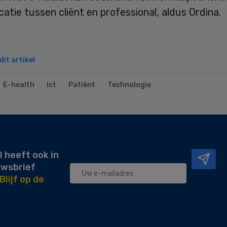
tie tussen cliënt en professional, aldus Ordina.
it artikel
E-health
Ict
Patiënt
Technologie
l heeft ook in
uwsbrief
Blijf op de