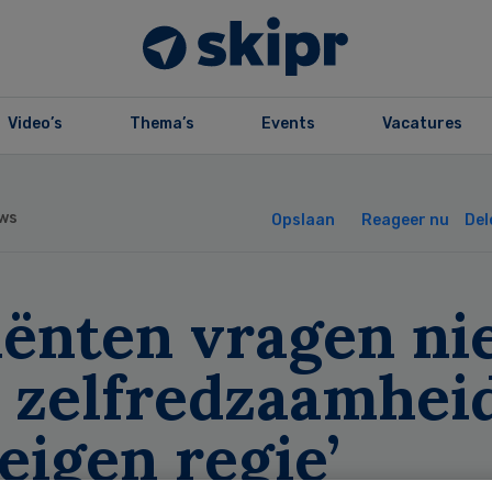
Video’s
Thema’s
Events
Vacatures
ws
Opslaan
Reageer nu
Del
iënten vragen ni
 zelfredzaamhei
eigen regie’