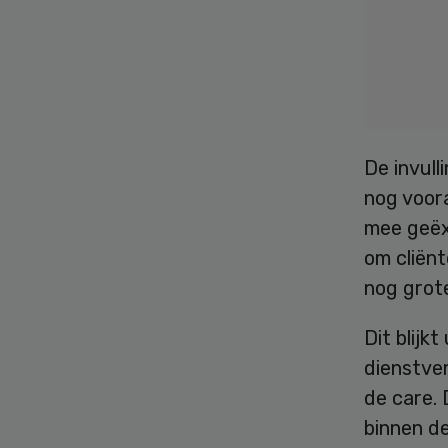
De invull
nog voora
mee geëx
om cliënt
nog grot
Dit blijkt
dienstver
de care. 
binnen d