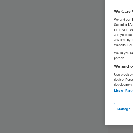
We Care 
We and our
Selecting I 
to provide. S
ads you see 
any time by c
Website. For 
Would you rat
person
We and ou
Use precise g
device. Pers
development
List of Part
Manage P