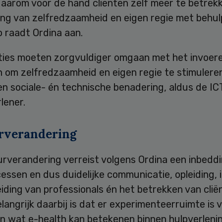
daarom voor de hand cliënten zelf meer te betrekk
ng van zelfredzaamheid en eigen regie met behul
o raadt Ordina aan.
ties moeten zorgvuldiger omgaan met het invoer
 om zelfredzaamheid en eigen regie te stimuleren
n sociale- én technische benadering, aldus de IC
lener.
rverandering
rverandering verreist volgens Ordina een inbeddi
ssen en dus duidelijke communicatie, opleiding, i
iding van professionals én het betrekken van clië
Belangrijk daarbij is dat er experimenteerruimte is 
n wat e-health kan betekenen binnen hulpverleni