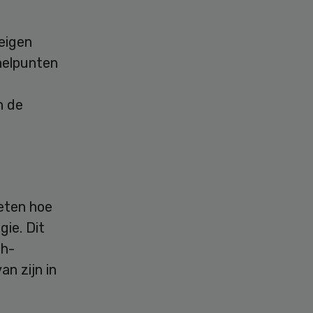
eigen
knelpunten
n de
weten hoe
ie. Dit
th-
n zijn in