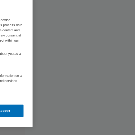
 device.
rs process data
me content and
raw consent at
ect within our
 about you as a
information on a
and services
Accept