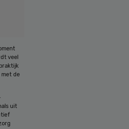
moment
rdt veel
raktijk
n met de
-
als uit
tief
zorg