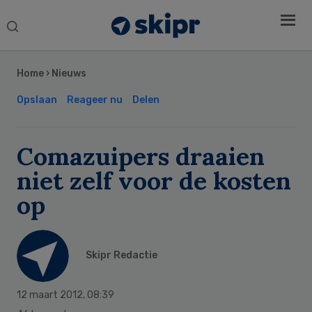
Search
this
Secondary
website
Sidebar
Home
›
Nieuws
Opslaan
Reageer nu
Delen
Comazuipers draaien
niet zelf voor de kosten
op
Skipr Redactie
12 maart 2012
,
08:39