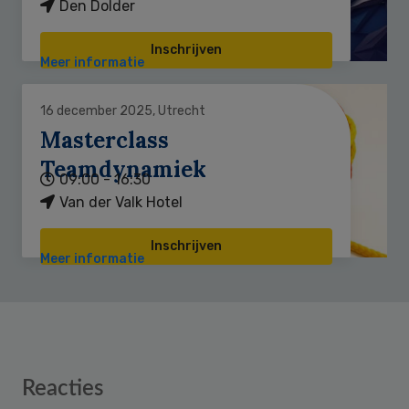
Den Dolder
Inschrijven
Meer informatie
16 december 2025, Utrecht
Masterclass
Teamdynamiek
09:00 - 16:30
Van der Valk Hotel
Inschrijven
Meer informatie
Reader
Reacties
Interactions