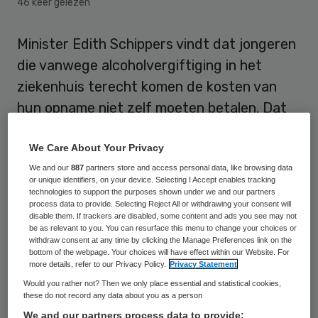
46 keer gelezen
Minister Edith Schippers vindt dat jongeren
die vanwege alcoholvergiftiging in het
ziekenhuis terecht komen de kosten van
hun opname niet zelf moeten betalen. Dat
zegt ze in de Volkskrant van maandag
We Care About Your Privacy
Bestuursvooorzitter Herre Kingma van
We and our
887
partners store and access personal data, like browsing data
or unique identifiers, on your device. Selecting I Accept enables tracking
Medisch Spectrum Twente kwam vorige
technologies to support the purposes shown under we and our partners
week met deze
suggestie
, maar de minister
process data to provide. Selecting Reject All or withdrawing your consent will
disable them. If trackers are disabled, some content and ads you see may not
wijst die af: Een principieel foute
be as relevant to you. You can resurface this menu to change your choices or
withdraw consent at any time by clicking the Manage Preferences link on the
benadering, vindt Schippers. ‘Spoedeisende
bottom of the webpage. Your choices will have effect within our Website. For
more details, refer to our Privacy Policy.
Privacy Statement
hulp in het ziekenhuis hoort bij de
Would you rather not? Then we only place essential and statistical cookies,
basisverzekering. Iedereen in Nederland is
these do not record any data about you as a person
verplicht verzekerd. Wie zorg nodig heeft
We and our partners process data to provide: