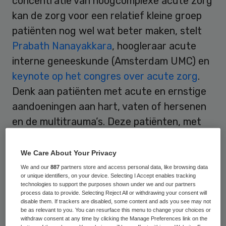
concentratie van hoogcomplexe acute zorg
kan de zorg voor een relatief kleine groep
patiënten nog wel wat beter maken, stelt
Prabath Nanayakkara
, hoogleraar acute
interne geneeskunde (Amsterdam UMC) en
keynote op het congres over acute zorg
.
Denk aan patiënten met acute en ernstige
aandoeningen aan hart, vaten of hersenen
en de multitrauma’s. Deze patiënten, met
een echt complexe en urgente
zorgbehoefte, vormen samen zo’n 5
We Care About Your Privacy
procent van het bezoek op de spoedeisende
We and our
887
partners store and access personal data, like browsing data
or unique identifiers, on your device. Selecting I Accept enables tracking
hulp (SEH) van ziekenhuizen. De vraag is
technologies to support the purposes shown under we and our partners
process data to provide. Selecting Reject All or withdrawing your consent will
echter of verdere concentratie van die
disable them. If trackers are disabled, some content and ads you see may not
hoogcomplexe acute zorg niet negatieve
be as relevant to you. You can resurface this menu to change your choices or
withdraw consent at any time by clicking the Manage Preferences link on the