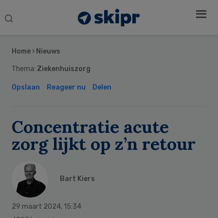
Search
this
Secondary
website
Sidebar
Home
›
Nieuws
Thema:
Ziekenhuiszorg
Opslaan
Reageer nu
Delen
Concentratie acute
zorg lijkt op z’n retour
Bart Kiers
29 maart 2024
,
15:34