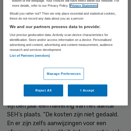
gevolgen heeft voor de overige 95 procent
bottom of the webpage. Your choices will have effect within our Website. For
more details, refer to our Privacy Policy.
Privacy Statement
SEH-patiënten.
Would you rather not? Then we only place essential and statistical cookies,
these do not record any data about you as a person
Concentratie acute zorg in
We and our partners process data to provide:
Use precise geolocation data. Actively scan device characteristics for
Denemarken
identification. Store and/or access information on a device. Personalised
advertising and content, advertising and content measurement, audience
research and services development.
David Baden, voorzitter van de
List of Partners (vendors)
Nederlandse vereniging voor spoedeisende
hulpartsen (NVSHA), is daar kritisch over,
Manage Preferences
verwijzend naar recent onderzoek over de
reorganisatie van acute zorg in
Reject All
I Accept
Denemarken
. Daar vond de afgelopen
vijftien jaar een halvering van het aantal
SEH’s plaats. “De kosten zijn niet gedaald.
En er zijn zelfs aanwijzingen voor een