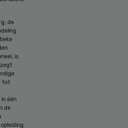
rg, de
deling
tieke
den
eel, is
 zegt
undige
 tot
 in één
an de
n
opleiding