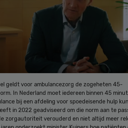
l geldt voor ambulancezorg de zogeheten 45-
orm. In Nederland moet iedereen binnen 45 minu
ance bij een afdeling voor spoedeisende hulp kun
eft in 2022 geadviseerd om die norm aan te passe
e zorgautoriteit verouderd en niet altijd meer re
jaren onderzoekt minister Kuipers hoe patiënten 