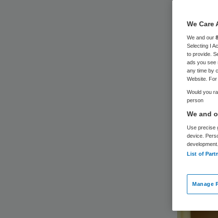
We Care 
We and our
Selecting I 
to provide. S
ads you see 
De acute
any time by c
personee
Website. For 
Would you rat
uitkomst 
person
gevolgen
We and ou
congres 
Use precise g
device. Pers
development
List of Part
Manage P