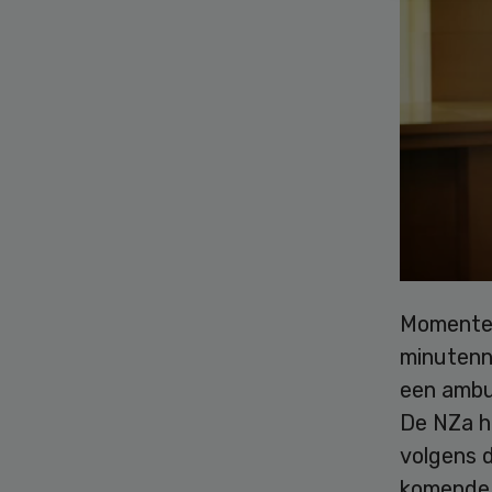
Momentee
minutenn
een ambul
De NZa he
volgens d
komende 