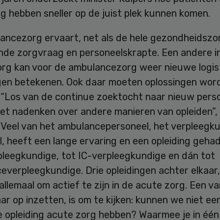
g hebben sneller op de juist plek kunnen komen.
ancezorg ervaart, net als de hele gezondheidszo
de zorgvraag en personeelskrapte. Een andere in
org kan voor de ambulancezorg weer nieuwe logis
gen betekenen. Ook daar moeten oplossingen wor
“Los van de continue zoektocht naar nieuw person
het nadenken over andere manieren van opleiden”,
 “Veel van het ambulancepersoneel, het verpleegk
, heeft een lange ervaring en een opleiding gehad
leegkundige, tot IC-verpleegkundige en dán tot
verpleegkundige. Drie opleidingen achter elkaar,
 allemaal om actief te zijn in de acute zorg. Een v
r op inzetten, is om te kijken: kunnen we niet ee
 opleiding acute zorg hebben? Waarmee je in één 