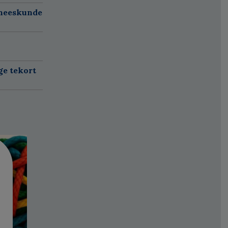
eneeskunde
ge tekort