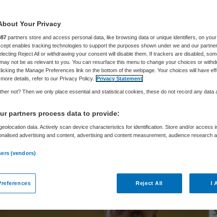
About Your Privacy
Samira Ahli
7 april 2023
,
15:25
6755 keer gelezen
887
partners store and access personal data, like browsing data or unique identifiers, on your
Accept enables tracking technologies to support the purposes shown under we and our partne
electing Reject All or withdrawing your consent will disable them. If trackers are disabled, so
may not be as relevant to you. You can resurface this menu to change your choices or withd
 zorg staat onder druk door de stijgende zorgvr
licking the Manage Preferences link on the bottom of the webpage. Your choices will have eff
lskrapte. Spreiding en concentratie van zorg moe
more details, refer to our Privacy Policy.
Privacy Statement
her not? Then we only place essential and statistical cookies, these do not record any data
bieden. Een andere indeling van de acute zorg he
 voor de ambulancezorg. In deze video voor het Z
r partners process data to provide:
Acute Zorg gaat minister Kuipers (VWS) daarop in
eolocation data. Actively scan device characteristics for identification. Store and/or access 
onalised advertising and content, advertising and content measurement, audience research 
.
ners (vendors)
references
Reject All
I 