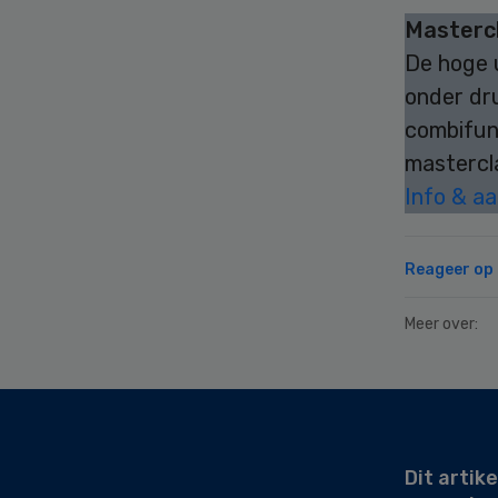
Masterc
De hoge 
onder dru
combifun
mastercl
Info & a
Reageer op d
Meer over:
Secondary
Sidebar
Dit artike