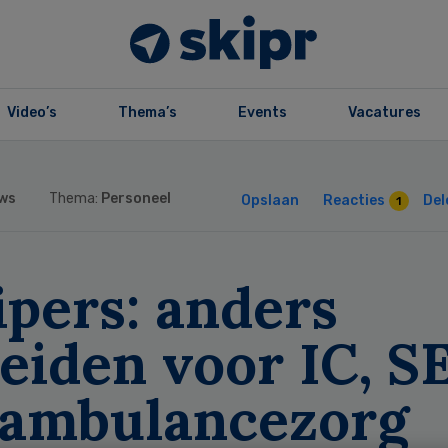
Video’s
Thema’s
Events
Vacatures
ws
Thema:
Personeel
Opslaan
Reacties
Del
1
ipers: anders
eiden voor IC, S
 ambulancezorg