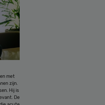
ten met
nen zijn.
n. Hij is
levant. De
die acute