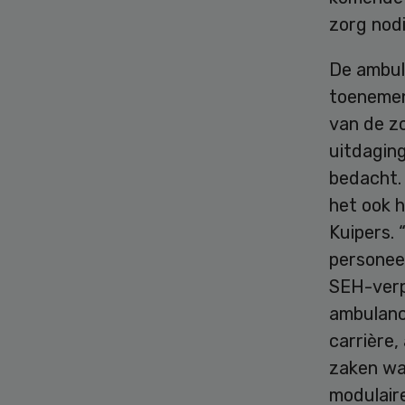
zorg nodi
De ambul
toenemen
van de z
uitdagin
bedacht. 
het ook 
Kuipers.
personeel
SEH-verp
ambulance
carrière,
zaken waa
modulaire