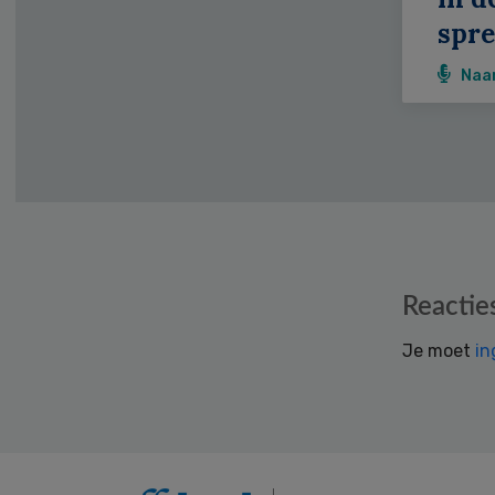
spr
Naa
Reader
Reactie
Interactions
Je moet
in