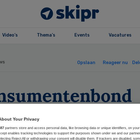
Video’s
Thema’s
Events
Vacatures
ws
Opslaan
Reageer nu
Del
nsumentenbond
kt officieel
About Your Privacy
zwaar tegen Vink
887
partners store and access personal data, like browsing data or unique identifiers, on your
Accept enables tracking technologies to support the purposes shown under we and our partne
electing Reject All or withdrawing your consent will disable them. If trackers are disabled, so