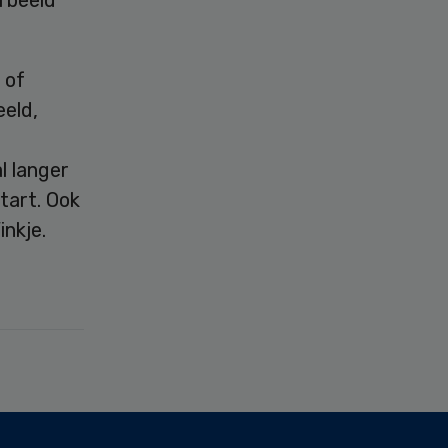
 of
eeld,
l langer
tart. Ook
nkje.