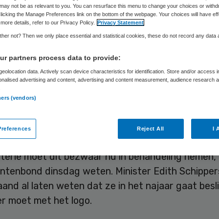
may not be as relevant to you. You can resurface this menu to change your choices or withd
licking the Manage Preferences link on the bottom of the webpage. Your choices will have eff
more details, refer to our Privacy Policy.
Privacy Statement
Skipr Redactie
26 april 2016
,
10:48
20 keer gelezen
her not? Then we only place essential and statistical cookies, these do not record any data
r partners process data to provide:
mentenbond heeft een officieel bezwaar ingedie
eolocation data. Actively scan device characteristics for identification. Store and/or access 
onalised advertising and content, advertising and content measurement, audience research 
e, een logo dat op verschillende voedingsproduct
.
ners (vendors)
arkten. Het bezwaar richt zich op het besluit van
ie van Volksgezondheid om de goedkeuring van het
references
Reject All
I 
 een jaar te verlengen.
terie moet dit bezwaar nu in behandeling nemen, 
tenbond dinsdag weten. Minister Edith Schipper
and al laten weten dat ze in het najaar gaat besl
er moet met het logo.