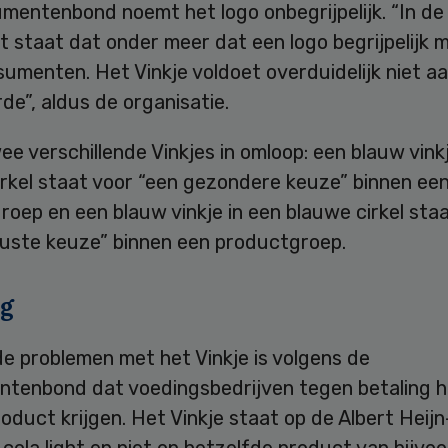
mentenbond noemt het logo onbegrijpelijk. “In de
staat dat onder meer dat een logo begrijpelijk m
umenten. Het Vinkje voldoet overduidelijk niet a
e”, aldus de organisatie.
wee verschillende Vinkjes in omloop: een blauw vink
irkel staat voor “een gezondere keuze” binnen ee
oep en een blauw vinkje in een blauwe cirkel sta
uste keuze” binnen een productgroep.
ng
e problemen met het Vinkje is volgens de
tenbond dat voedingsbedrijven tegen betaling h
oduct krijgen. Het Vinkje staat op de Albert Heijn
cola light en niet op hetzelfde product van bijvo