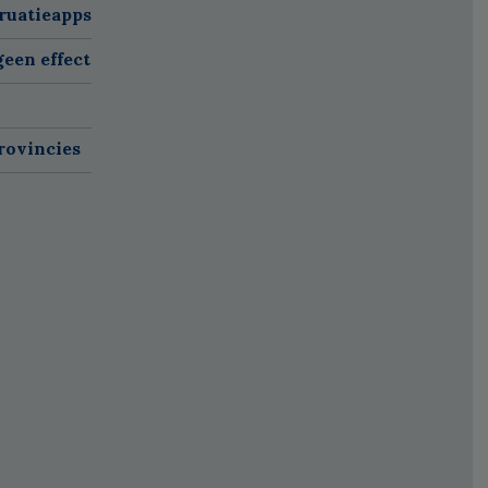
ruatieapps
een effect
rovincies