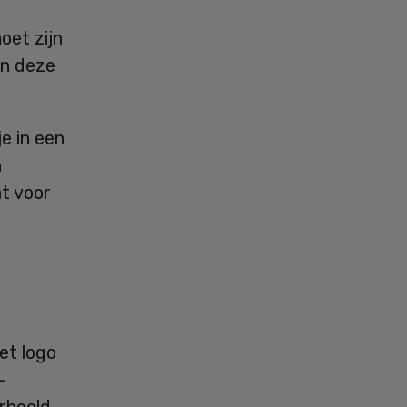
oet zijn
an deze
je in een
n
at voor
et logo
-
orbeeld