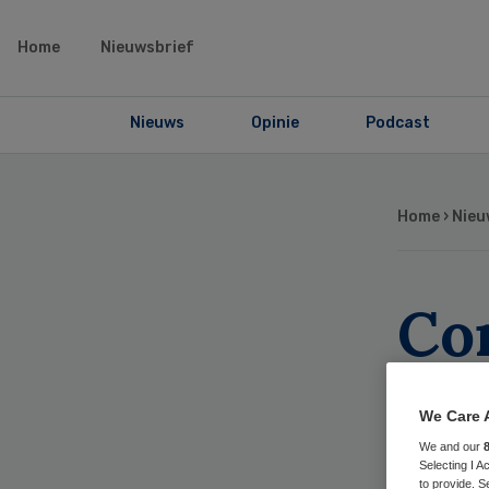
Home
Nieuwsbrief
Nieuws
Opinie
Podcast
Home
›
Nieu
Co
maa
We Care 
be
We and our
Selecting I 
to provide. S