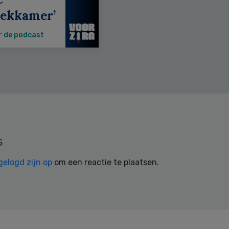
eekkamer’
r de podcast
s
gelogd zijn op
om een reactie te plaatsen.