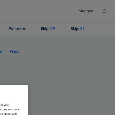
Searc
Inloggen
this
websit
Partners
Skipr
99
Skipr
22
Primary
Sidebar
en
Print
je
 device.
rs process data
me content and