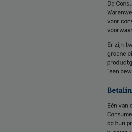
De Consu
Warenwet 
voor cons
voorwaard
Er zijn t
groene c
productgr
“een bew
Betali
Eén van d
Consumen
op hun pr
huismerk 