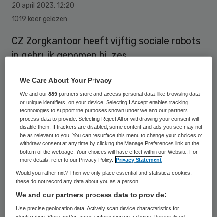
20 april 2023
,
12:20
1019 keer gelezen
CZ Zorgkantoor heeft vijftig sociale robots
in gebruik genomen bij zes
gehandicaptenzorgorganisaties. De
We Care About Your Privacy
universiteit van Maastricht en de
We and our
889
partners store and access personal data, like browsing data
Hogeschool onderzoeken de meerwaarde
or unique identifiers, on your device. Selecting I Accept enables tracking
van de inzet van de robot en de wijze van
technologies to support the purposes shown under we and our partners
process data to provide. Selecting Reject All or withdrawing your consent will
opschalen.
disable them. If trackers are disabled, some content and ads you see may not
be as relevant to you. You can resurface this menu to change your choices or
withdraw consent at any time by clicking the Manage Preferences link on the
bottom of the webpage. Your choices will have effect within our Website. For
De sociale robot kan de cliënt ondersteunen
more details, refer to our Privacy Policy.
Privacy Statement
Would you rather not? Then we only place essential and statistical cookies,
bij de dagstructuur en hiervoor reminders
these do not record any data about you as a person
en signalen geven. De robot wordt speciaal
We and our partners process data to provide:
geprogrammeerd op de individuele
Use precise geolocation data. Actively scan device characteristics for
identification. Store and/or access information on a device. Personalised