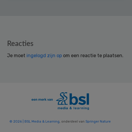
Reader
Reacties
Interactions
Je moet
ingelogd zijn op
om een reactie te plaatsen.
© 2026 | BSL Media & Learning
, onderdeel van
Springer Nature