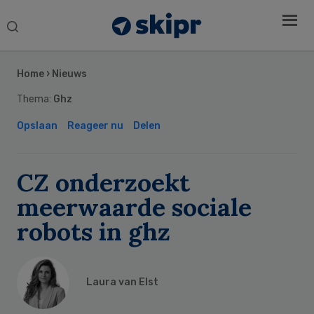
Search
this
Secondary
website
Sidebar
Home
›
Nieuws
Thema:
Ghz
Opslaan
Reageer nu
Delen
CZ onderzoekt
meerwaarde sociale
robots in ghz
Laura van Elst