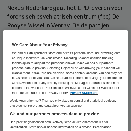
Nexus Nederlandgaat het EPD leveren voor
forensisch psychiatrisch centrum (fpc) De
Rooyse Wissel in Venray. Beide partijen
hebben een contract afgesloten voor de
duur van 5 jaar. Het contract met de
We Care About Your Privacy
Rooyse Wissel heeft een looptijd van vijf
We and our
889
partners store and access personal data, like browsing data
or unique identifiers, on your device. Selecting I Accept enables tracking
jaar.
technologies to support the purposes shown under we and our partners
process data to provide. Selecting Reject All or withdrawing your consent will
disable them. If trackers are disabled, some content and ads you see may not
De Rooyse Wissel is het eerste forensisch
be as relevant to you. You can resurface this menu to change your choices or
psychiatrisch centrum
die voor het EPD van
withdraw consent at any time by clicking the Manage Preferences link on the
bottom of the webpage. Your choices will have effect within our Website. For
Nexus kiest
. Op dit moment maakt De
more details, refer to our Privacy Policy.
Privacy Statement
Rooyse Wissel maakt nu nog gebruik van
Would you rather not? Then we only place essential and statistical cookies,
these do not record any data about you as a person
een eigen systeem als EPD. Het epd van
We and our partners process data to provide:
NEXUS Nederland is een rolgebaseerd EPD
Use precise geolocation data. Actively scan device characteristics for
voor zorgverleners die in de forensische
identification. Store and/or access information on a device. Personalised