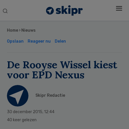
Search
this
Secondary
website
Sidebar
Home
›
Nieuws
Opslaan
Reageer nu
Delen
De Rooyse Wissel kiest
voor EPD Nexus
Skipr Redactie
30 december 2015
,
12:44
40 keer gelezen