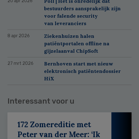
Poll | Het is onredelijk dat
20 apr 2026
bestuurders aansprakelijk zijn
voor falende security
van leveranciers
Ziekenhuizen halen
8 apr 2026
patiëntportalen offline na
gijzelaanval ChipSoft
Bernhoven start met nieuw
27 mrt 2026
elektronisch patiëntendossier
HiX
Interessant voor u
172 Zomereditie met
Peter van der Meer: ‘Ik