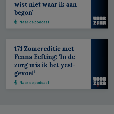
wist niet waar ik aan
begon’
Naar de podcast
171 Zomereditie met
Fenna Eefting: ‘In de
zorg mis ik het yes!-
gevoel’
Naar de podcast