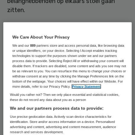
belanghebbenden op elkaars stoel gaan
zitten.
Eén en ander komt naar voren bij een
rondgang langs zorgaanbieders en
We Care About Your Privacy
governance-deskundigen. Een punt van
We and our
889
partners store and access personal data, like browsing data
aandacht is de verhouding tussen
or unique identifiers, on your device. Selecting I Accept enables tracking
technologies to support the purposes shown under we and our partners
gemeenten en zorgaanbieders. Behalve als
process data to provide. Selecting Reject All or withdrawing your consent will
disable them. If trackers are disabled, some content and ads you see may not
inkoper kan een gemeente optreden als
be as relevant to you. You can resurface this menu to change your choices or
withdraw consent at any time by clicking the Manage Preferences link on the
regisseur, budgetbewaker, uitvoerder en
bottom of the webpage. Your choices will have effect within our Website. For
kwaliteitscontroleur. Die verschillende
more details, refer to our Privacy Policy.
Privacy Statement
Would you rather not? Then we only place essential and statistical cookies,
petten kunnen in de omgang met
these do not record any data about you as a person
zorgaanbieders tot “spannende situaties”
We and our partners process data to provide:
leiden, zegt Erik Dannenberg, voorzitter van
Use precise geolocation data. Actively scan device characteristics for
identification. Store and/or access information on a device. Personalised
de vereniging van toezichthouders in de
advertising and content, advertising and content measurement, audience
zorg NVTZ, in het januarinummer van Skipr
research and services development.