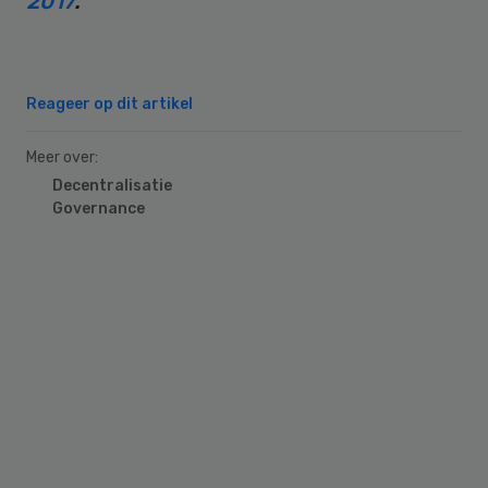
2017
.
Reageer op dit artikel
Meer over:
Decentralisatie
Governance
Primary
Sidebar