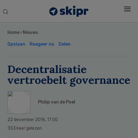
Search
this
Secondary
website
Sidebar
Home
›
Nieuws
Opslaan
Reageer nu
Delen
Decentralisatie
vertroebelt governance
Philip van de Poel
22 december 2016
,
17:00
353 keer gelezen