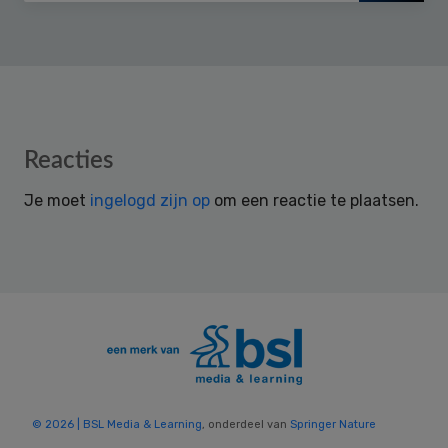
Reader
Reacties
Interactions
Je moet
ingelogd zijn op
om een reactie te plaatsen.
© 2026 | BSL Media & Learning
, onderdeel van
Springer Nature