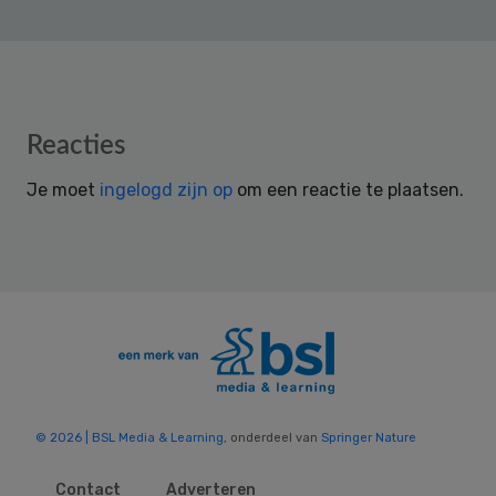
Reader
Reacties
Interactions
Je moet
ingelogd zijn op
om een reactie te plaatsen.
© 2026 | BSL Media & Learning
, onderdeel van
Springer Nature
Contact
Adverteren