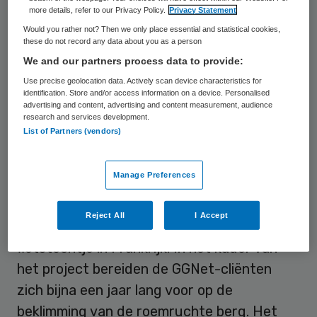
more details, refer to our Privacy Policy.
Privacy Statement
bedrag. Bestuursvoorzitter Rob Jaspers
Would you rather not? Then we only place essential and statistical cookies,
van GGNet toonde zich zeer content met
these do not record any data about you as a person
de gift. “Er zaten nog wat gaten in de
We and our partners process data to provide:
begroting”, aldus Jaspers, die zelf ook
Use precise geolocation data. Actively scan device characteristics for
identification. Store and/or access information on a device. Personalised
meefietst. “Dit bedrag komt dus uitstekend
advertising and content, advertising and content measurement, audience
research and services development.
van pas, bijvoorbeeld om goede fietskleding
List of Partners (vendors)
voor alle deelnemers te betalen.”
Manage Preferences
Structuur
Reject All
I Accept
Het
Tournesol-project
is veel meer dan een
fietstochtje in Frankrijk. In het kader van
het project bereiden de GGNet-cliënten
zich bijna een jaar lang voor op de
beklimming van de roemruchte berg. Het