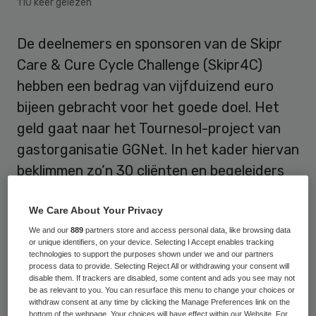
110 keer gelezen
De deelnemers en sponsoren van de Skipr
Care & Cure Cycle Challenge (Skipr4C)
hebben een bedrag van vijfduizend euro
bijeen gebracht voor het goede doel. Het
geld gaat naar het Tournesol-project van
gastorganisatie GGNet. In het kader hiervan
beklimmen zo’n 30 cliënten en begeleiders
komend weekend op de fiets de Mont
We Care About Your Privacy
Ventoux.
We and our
889
partners store and access personal data, like browsing data
or unique identifiers, on your device. Selecting I Accept enables tracking
Hoofdredacteur Simon Broersma van Skipr
technologies to support the purposes shown under we and our partners
overhandigde op vrijdag 13 september bij de
process data to provide. Selecting Reject All or withdrawing your consent will
disable them. If trackers are disabled, some content and ads you see may not
afsluiting van het
jaarlijkse fietsevenement
be as relevant to you. You can resurface this menu to change your choices or
withdraw consent at any time by clicking the Manage Preferences link on the
een cheque met het bovengenoemde
bottom of the webpage. Your choices will have effect within our Website. For