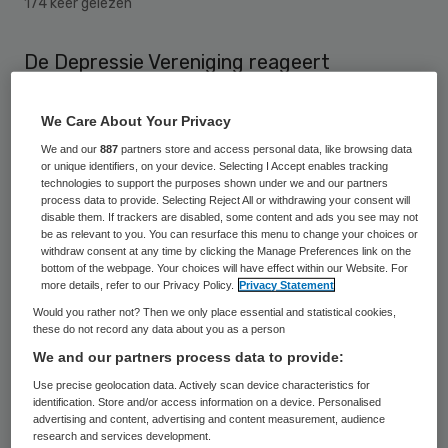
174 keer gelezen
De Depressie Vereniging reageert
geschrokken op het nieuws dat de
Nederlandse Zorgautoriteit (NZa) de
We Care About Your Privacy
tarieven voor Electro Convulsie Therapie
We and our
887
partners store and access personal data, like browsing data
or unique identifiers, on your device. Selecting I Accept enables tracking
(ECT) per 1 januari met bijna 30 procent
technologies to support the purposes shown under we and our partners
process data to provide. Selecting Reject All or withdrawing your consent will
gaat verlagen. Omdat het voorgestelde
disable them. If trackers are disabled, some content and ads you see may not
be as relevant to you. You can resurface this menu to change your choices or
tarief niet kostendekkend zal zijn, is de
withdraw consent at any time by clicking the Manage Preferences link on the
vrees dat ziekenhuizen en ggz-instellingen
bottom of the webpage. Your choices will have effect within our Website. For
more details, refer to our Privacy Policy.
Privacy Statement
ECT steeds minder zullen aanbieden.
Would you rather not? Then we only place essential and statistical cookies,
these do not record any data about you as a person
In Nederland wordt relatief weinig gebruik
We and our partners process data to provide:
van deze behandelmethode. Toch kunnen
Use precise geolocation data. Actively scan device characteristics for
identification. Store and/or access information on a device. Personalised
vooral patiënten met een chronische
advertising and content, advertising and content measurement, audience
research and services development.
depressie hier baat bij hebben. Met de