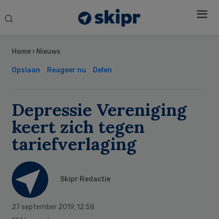
Search
this
Secondary
website
Sidebar
Home
›
Nieuws
Opslaan
Reageer nu
Delen
Depressie Vereniging
keert zich tegen
tariefverlaging
Skipr Redactie
27 september 2019
,
12:58