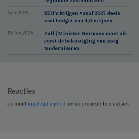
regionale ziekenhuizen
SEH’s krijgen vanaf 2027 deels
1 jun 2026
vast budget van 4,6 miljoen
Poll | Minister Hermans moet als
23 feb 2026
eerst de bekostiging van zorg
moderniseren
Reader
Reacties
Interactions
Je moet
ingelogd zijn op
om een reactie te plaatsen.