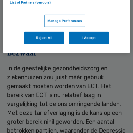
List of Partners (vendors)
tariefverlaging die de NZa voorstelt, is de
kans groot dat steeds minder ziekenhuizen
Manage Preferences
ECT zullen aanbieden. Daarmee wordt de
behandeling onbereikbaar voor patiënten.
Reject All
I Accept
Bezwaar
In de geestelijke gezondheidszorg en
ziekenhuizen zou juist méér gebruik
gemaakt moeten worden van ECT. Het
bereik van ECT is nu relatief laag in
vergelijking tot de ons omringende landen.
Met deze tariefverlaging is de kans op een
groter bereik nihil geworden. Een aantal
betrokken partijen, waaronder de Depressie