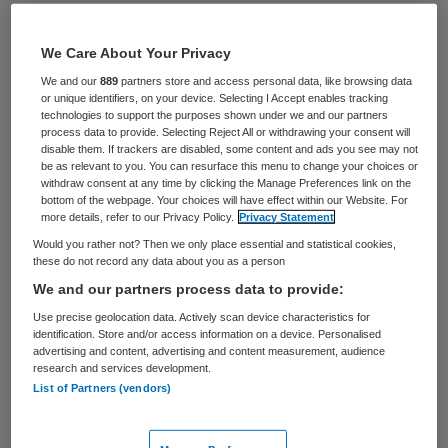
Huub Deterd moet de nieuwe CEO van
We Care About Your Privacy
Domus Magnus worden. De aandeelhouders
We and our
889
partners store and access personal data, like browsing data
en raad van commissarissen van de
or unique identifiers, on your device. Selecting I Accept enables tracking
woonzorgorganisatie zijn voornemens om
technologies to support the purposes shown under we and our partners
process data to provide. Selecting Reject All or withdrawing your consent will
hem per 1 september te benoemen tot
disable them. If trackers are disabled, some content and ads you see may not
be as relevant to you. You can resurface this menu to change your choices or
algemeen directeur.
withdraw consent at any time by clicking the Manage Preferences link on the
bottom of the webpage. Your choices will have effect within our Website. For
more details, refer to our Privacy Policy.
Privacy Statement
Deterd volgt daarmee Erwin Miedema op,
Would you rather not? Then we only place essential and statistical cookies,
oprichter en aandeelhouder van Domus
these do not record any data about you as a person
Magnus. Miedema zal als aandeelhouder
We and our partners process data to provide:
betrokken blijven, net als
Use precise geolocation data. Actively scan device characteristics for
identification. Store and/or access information on a device. Personalised
medeaandeelhouder Navitas Capital.
advertising and content, advertising and content measurement, audience
research and services development.
Deterd is nu nog directeur vastgoed bij ’s
List of Partners (vendors)
Heeren Loo Zorggroep.