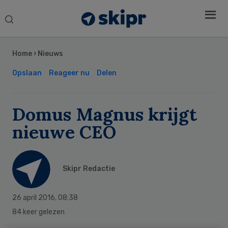
Search
this
Secondary
website
Sidebar
Home
›
Nieuws
Opslaan
Reageer nu
Delen
Domus Magnus krijgt
nieuwe CEO
Skipr Redactie
26 april 2016
,
08:38
84 keer gelezen