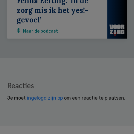
Fenna Eefting: ‘In de
zorg mis ik het yes!-
gevoel’
Naar de podcast
Reader
Reacties
Interactions
Je moet
ingelogd zijn op
om een reactie te plaatsen.