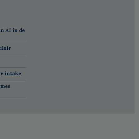
n AI in de
ulair
re intake
ames