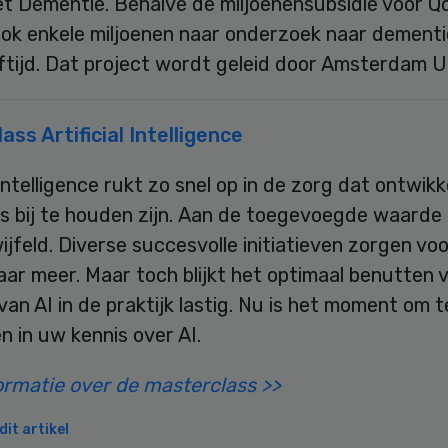
t Dementie. Behalve de miljoenensubsidie voor 
ook enkele miljoenen naar onderzoek naar dementi
eftijd. Dat project wordt geleid door Amsterdam 
ass Artificial Intelligence
l intelligence rukt zo snel op in de zorg dat ontwik
ks bij te houden zijn. Aan de toegevoegde waarde
ijfeld. Diverse succesvolle initiatieven zorgen vo
ar meer. Maar toch blijkt het optimaal benutten 
van AI in de praktijk lastig. Nu is het moment om t
n in uw kennis over AI.
ormatie over de masterclass >>
it artikel