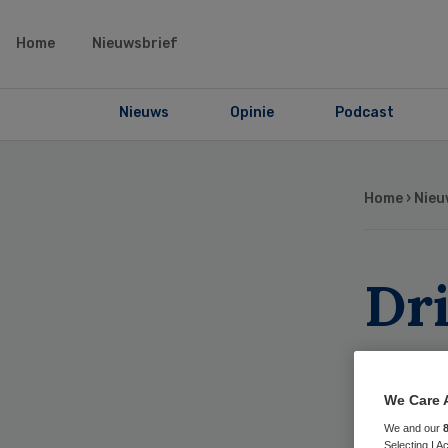
Home
Nieuwsbrief
Nieuws
Opinie
Podcast
Home
›
Nieu
Dri
voo
ou
We Care 
We and our
Selecting I 