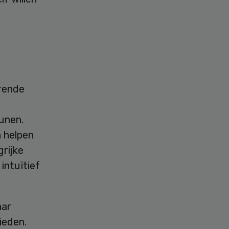
erende
unen.
 helpen
grijke
intuïtief
aar
ieden.