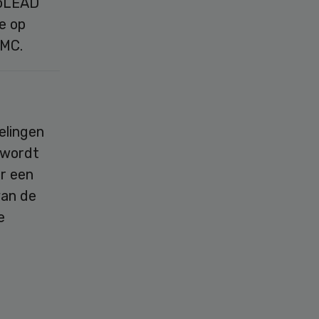
QoLEAD
e op
UMC.
kelingen
 wordt
or een
van de
e