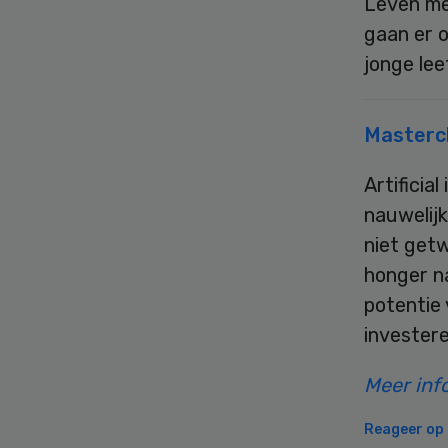
Leven me
gaan er 
jonge le
Mastercl
Artificia
nauwelij
niet getw
honger na
potentie 
investere
Meer inf
Reageer op d