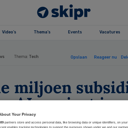
Video’s
Thema’s
Events
Vacatures
ws
Thema:
Tech
Opslaan
Reageer nu
Del
e miljoen subsid
r AI-project in
derenzorg
About Your Privacy
889
partners store and access personal data, like browsing data or unique identifiers, on your
Accept enables tracking technologies to support the purposes shown under we and our partne