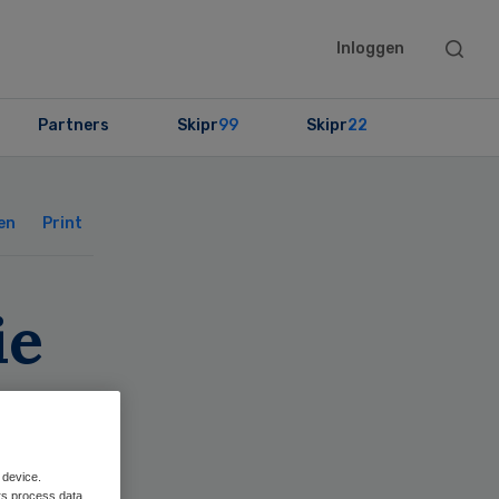
Searc
Inloggen
this
websit
Partners
Skipr
99
Skipr
22
Primary
Sidebar
en
Print
ie
 device.
rs process data