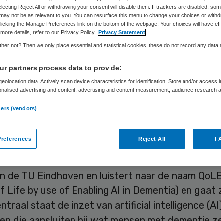
electing Reject All or withdrawing your consent will disable them. If trackers are disabled, so
may not be as relevant to you. You can resurface this menu to change your choices or withd
licking the Manage Preferences link on the bottom of the webpage. Your choices will have eff
Sytse Wilman
11 maart 2022
,
09:10
1964 keer gelezen
more details, refer to our Privacy Policy.
Privacy Statement
her not? Then we only place essential and statistical cookies, these do not record any data
w onderzoeksproject moet leiden tot ‘passende,
r partners process data to provide:
orgtechnologie’ voor mensen met dementie. De
eolocation data. Actively scan device characteristics for identification. Store and/or access 
onalised advertising and content, advertising and content measurement, audience research 
dse Organisatie voor Wetenschappelijk Onderzoe
.
ners (vendors)
3 miljoen euro subsidie voor uit.
references
Reject All
I 
ie-aanvraag is ingediend door diverse universitei
eners en verzekeraars. Het onderzoeksproject st
van de TU Eindhoven en luistert naar de naam Qo
of Life by use of Enabling AI in Dementia) en gaat 
ntraal staat de inzet van artificial intelligence (AI
en die aansluiten bij wat mensen met dementie zel