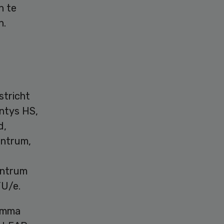
n te
n.
stricht
ntys HS,
d,
entrum,
entrum
TU/e.
ramma