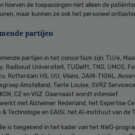
n hoeven de toepassingen niet alleen de patiënte
unen, maar kunnen ze ook het personeel ontlaste
mende partijen
mende partijen in het consortium zijn: TU/e, Maa
ty, Radboud Universiteit, TUDelft, TNO, UMCG, Fo
o, Rotterdam HS, UU, Vilans, JAIN-TIGNL, Avoor
sgroep Amstelland, Tante Louise, SVRZ Servicec
N, CZ en VGZ. Daarnaast wordt intensief
erkt met Alzheimer Nederland, het Expertise C
& Technologie en EAISI, het AI-instituut van de 
die is toegekend in het kader van het NWO-prog