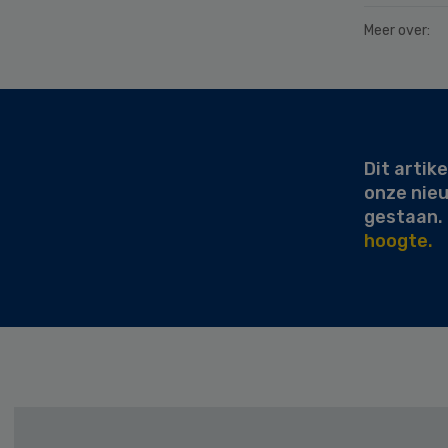
Meer over:
Secondary
Sidebar
Dit artike
onze nie
gestaan.
hoogte.