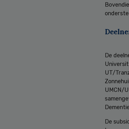
Bovendie
onderste
Deelne
De deelne
Universi
UT/Tranz
Zonnehui
UMCN/UKO
samengew
Dementie 
De subsi