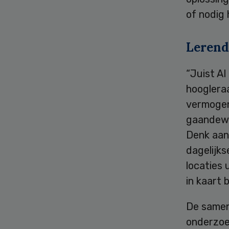
of nodig
Lerend
“Juist AI
hoogleraa
vermogen
gaandewe
Denk aan
dagelijks
locaties 
in kaart 
De samenw
onderzoe