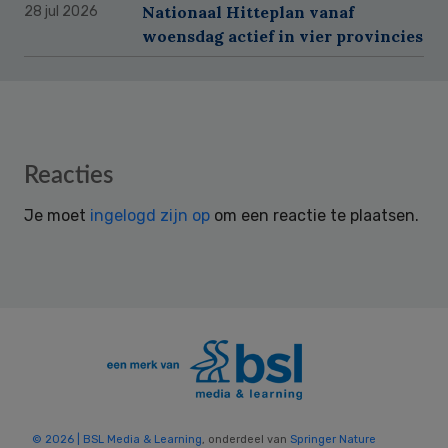
Nationaal Hitteplan vanaf
28 jul 2026
woensdag actief in vier provincies
Reader
Reacties
Interactions
Je moet
ingelogd zijn op
om een reactie te plaatsen.
© 2026 | BSL Media & Learning
, onderdeel van
Springer Nature