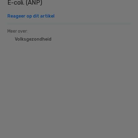
E-coli. (ANP)
Reageer op dit artikel
Meer over:
Volksgezondheid
Primary
Sidebar