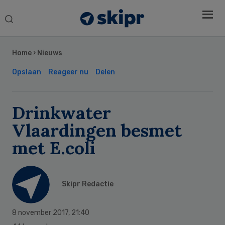
Search
this
Secondary
website
Sidebar
Home
›
Nieuws
Opslaan
Reageer nu
Delen
Drinkwater
Vlaardingen besmet
met E.coli
Skipr Redactie
8 november 2017
,
21:40