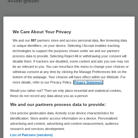
44 keer gelezen
In het drinkwater van Vlaardingen en van
een wijk in Maassluis is woensdag de
We Care About Your Privacy
E.colibacterie, ook bekend als poepbacterie,
We and our
887
partners store and access personal data, like browsing data
aangetroffen. Waterbedrijf Evides
or unique identifiers, on your device. Selecting I Accept enables tracking
technologies to support the purposes shown under we and our partners
adviseert 70.000 inwoners de komende drie
process data to provide. Selecting Reject All or withdrawing your consent will
disable them. If trackers are disabled, some content and ads you see may not
dagen het kraanwater drie minuten te
be as relevant to you. You can resurface this menu to change your choices or
withdraw consent at any time by clicking the Manage Preferences link on the
koken alvorens het drinken of er eten mee
bottom of the webpage. Your choices will have effect within our Website. For
bereiden. Het kookadvies geldt ook voor
more details, refer to our Privacy Policy.
Privacy Statement
Would you rather not? Then we only place essential and statistical cookies,
drinkwater voor huisdieren.
these do not record any data about you as a person
We and our partners process data to provide:
E.colibacteriën zijn over het algemeen
Use precise geolocation data. Actively scan device characteristics for
onschuldig en komen voor in de darmen van
identification. Store and/or access information on a device. Personalised
advertising and content, advertising and content measurement, audience
iedereen. Maar bepaalde varianten zijn
research and services development.
schadelijken kunnen darmklachten en
List of Partners (vendors)