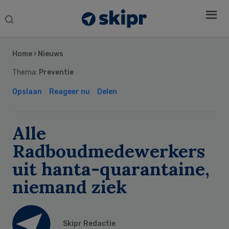
Search
this
Secondary
website
Sidebar
Home
›
Nieuws
Thema:
Preventie
Opslaan
Reageer nu
Delen
Alle
Radboudmedewerkers
uit hanta-quarantaine,
niemand ziek
Skipr Redactie