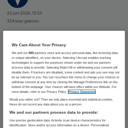
22 juni 2026
,
13:59
334 keer gelezen
De quarantaineperiode voor alle twaalf
medewerkers van het Radboudumc in
We Care About Your Privacy
Nijmegen is voorbij. Geen van hen is ziek
We and our
889
partners store and access personal data, like browsing data
or unique identifiers, on your device. Selecting I Accept enables tracking
geworden na de behandeling van een
technologies to support the purposes shown under we and our partners
patiënt met het hantavirus, zegt een
process data to provide. Selecting Reject All or withdrawing your consent will
disable them. If trackers are disabled, some content and ads you see may not
woordvoerder van het ziekenhuis. De
be as relevant to you. You can resurface this menu to change your choices or
withdraw consent at any time by clicking the Manage Preferences link on the
patiënt was een opvarende van cruiseschip
bottom of the webpage. Your choices will have effect within our Website. For
more details, refer to our Privacy Policy.
Privacy Statement
Hondius, waar in april het virus uitbrak.
Would you rather not? Then we only place essential and statistical cookies,
these do not record any data about you as a person
We and our partners process data to provide:
De medewerkers gingen uit voorzorg in
Use precise geolocation data. Actively scan device characteristics for
quarantaine, omdat bij de behandeling van
identification. Store and/or access information on a device. Personalised