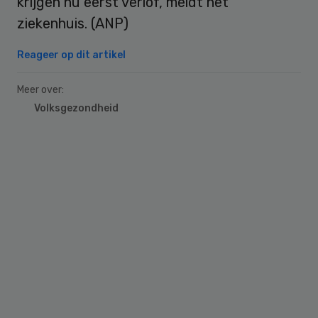
krijgen nu eerst verlof, meldt het
ziekenhuis. (ANP)
Reageer op dit artikel
Meer over:
Volksgezondheid
Primary
Sidebar