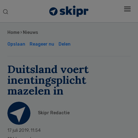
Search
this
Secondary
website
Sidebar
Home
›
Nieuws
Opslaan
Reageer nu
Delen
Duitsland voert
inentingsplicht
mazelen in
Skipr Redactie
17 juli 2019
,
11:54