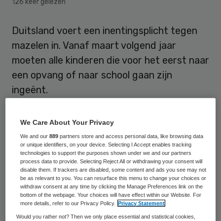
126 keer gelezen
Duitsland voert een inentingsplicht tegen
mazelen in. Vanaf maart volgend jaar
moeten alle kinderen die voor het eerst naar
een opvang of naar school gaan zijn
ingeënt.
Ook het personeel op de opvang en scholen
We Care About Your Privacy
en overblijfmoeders moeten zich laten
We and our
889
partners store and access personal data, like browsing data
vaccineren. Kinderen die al op school of in
or unique identifiers, on your device. Selecting I Accept enables tracking
technologies to support the purposes shown under we and our partners
de kinderopvang zitten, krijgen tot 31 juli
process data to provide. Selecting Reject All or withdrawing your consent will
disable them. If trackers are disabled, some content and ads you see may not
2021 de tijd om een beschermende prik te
be as relevant to you. You can resurface this menu to change your choices or
halen. De plicht geldt ook voor medici in
withdraw consent at any time by clicking the Manage Preferences link on the
bottom of the webpage. Your choices will have effect within our Website. For
gemeenschappelijke voorzieningen en in
more details, refer to our Privacy Policy.
Privacy Statement
vluchtelingenopvang.
Would you rather not? Then we only place essential and statistical cookies,