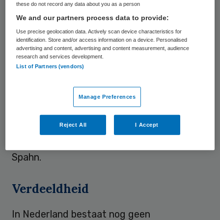
these do not record any data about you as a person
We and our partners process data to provide:
Boete
Use precise geolocation data. Actively scan device characteristics for
identification. Store and/or access information on a device. Personalised
advertising and content, advertising and content measurement, audience
Op overtredingen komen boetes te staan
research and services development.
tot 2500 euro. Scholen en
List of Partners (vendors)
kinderopvangcentra mogen kinderen die
geen bescherming hebben weigeren. “We
Manage Preferences
willen zo mogelijk alle kinderen tegen een
Reject All
I Accept
mazeleninfectie beschermen’, verklaarde de
Duitse minister voor Volksgezondheid Jens
Spahn.
Verdeeldheid
In Nederland bestaat nog geen