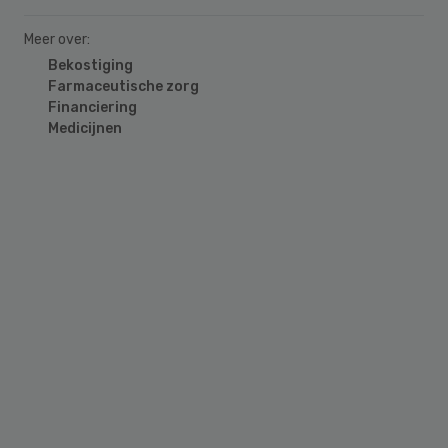
Meer over:
Bekostiging
Farmaceutische zorg
Financiering
Medicijnen
Primary
Sidebar