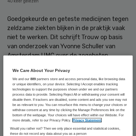
40 keer gelezen
Goedgekeurde en geteste medicijnen tegen
zeldzame ziekten blijken in de praktijk vaak
niet te werken. Dit schrijft Trouw op basis
van onderzoek van Yvonne Schuller van
Amsterdam UMC over de zogeheten
weesgeneesmiddelen.
We Care About Your Privacy
Weesgeneesmiddelen zijn onderwerp van
We and our
889
partners store and access personal data, like browsing data
or unique identifiers, on your device. Selecting I Accept enables tracking
maatschappelijk debat vanwege de hoge
technologies to support the purposes shown under we and our partners
process data to provide. Selecting Reject All or withdrawing your consent will
prijzen die farmaceuten ervoor vragen.
disable them. If trackers are disabled, some content and ads you see may not
be as relevant to you. You can resurface this menu to change your choices or
Schuller onderzocht medicijnen tegen
withdraw consent at any time by clicking the Manage Preferences link on the
zeldzame kankers en stofwisselingsziekten,
bottom of the webpage. Your choices will have effect within our Website. For
more details, refer to our Privacy Policy.
Privacy Statement
op basis van wetenschappelijke evaluaties
Would you rather not? Then we only place essential and statistical cookies,
in samenwerking met het College ter
these do not record any data about you as a person