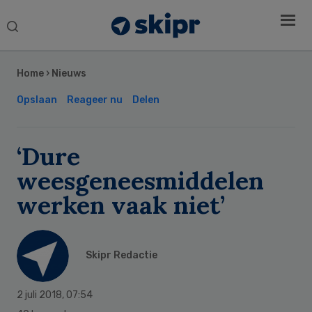
Search
this
Secondary
website
Sidebar
Home
›
Nieuws
Opslaan
Reageer nu
Delen
‘Dure
weesgeneesmiddelen
werken vaak niet’
Skipr Redactie
2 juli 2018
,
07:54