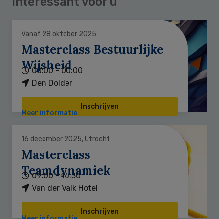
Interessant voor u
Vanaf 28 oktober 2025
Masterclass Bestuurlijke
Wijsheid
00:00 - 00:00
Den Dolder
Inschrijven
Meer informatie
16 december 2025, Utrecht
Masterclass
Teamdynamiek
09:00 - 16:30
Van der Valk Hotel
Inschrijven
Meer informatie