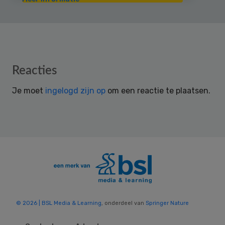
Reader
Reacties
Interactions
Je moet
ingelogd zijn op
om een reactie te plaatsen.
© 2026 | BSL Media & Learning
, onderdeel van
Springer Nature