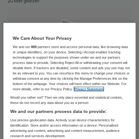
20 keer gelezen
We Care About Your Privacy
We and our
889
partners store and access personal data, like browsing data
or unique identifiers, on your device. Selecting I Accept enables tracking
technologies to support the purposes shown under we and our partners
process data to provide. Selecting Reject All or withdrawing your consent will
disable them. If trackers are disabled, some content and ads you see may not
be as relevant to you. You can resurface this menu to change your choices or
withdraw consent at any time by clicking the Manage Preferences link on the
bottom of the webpage. Your choices will have effect within our Website. For
more details, refer to our Privacy Policy.
Privacy Statement
Would you rather not? Then we only place essential and statistical cookies,
these do not record any data about you as a person
Journal Cover 00060_044_006 (2014) Publikationsname /
We and our partners process data to provide:
Publikationsnummer / E-Tag TT.MM.JJJJ (optional)
Use precise geolocation data. Actively scan device characteristics for
identification. Store and/or access information on a device. Personalised
advertising and content, advertising and content measurement, audience
De Vereniging van Zelfstandige Apothekers
research and services development.