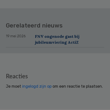
Gerelateerd nieuws
FNV ongenode gast bij
19 mei 2026
jubileumviering ActiZ
Reader
Reacties
Interactions
Je moet
ingelogd zijn op
om een reactie te plaatsen.