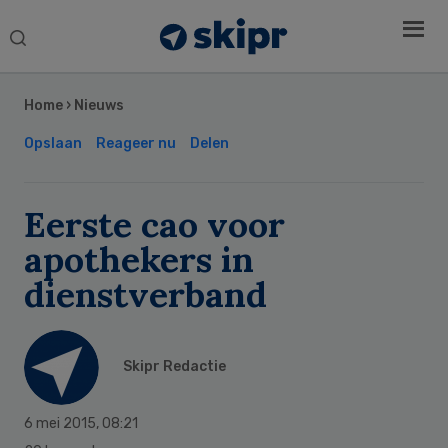
Search
this
Secondary
website
Sidebar
Home
›
Nieuws
Opslaan
Reageer nu
Delen
Eerste cao voor
apothekers in
dienstverband
Skipr Redactie
6 mei 2015
,
08:21