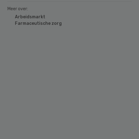
Meer over:
Arbeidsmarkt
Farmaceutische zorg
Primary
Sidebar