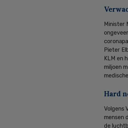
Verwac
Minister
ongeveer
coronapa
Pieter E
KLM en h
miljoen 
medische
Hard n
Volgens V
mensen di
de lucht