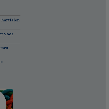
 hartfalen
er voor
ames
ie