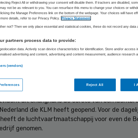
electing Reject All or withdrawing your consent will disable them. If trackers are disabled, so
may not be as relevant to you. You can resurface this menu to change your choices or withd
licking the Manage Preferences link on the bottom of the webpage. Your choices will have eff
more details, refer to our Privacy Policy.
Privacy Statement
Skipr Redactie
20 april 2020
,
12:50
421 keer gelezen
her not? Then we only place essential and statistical cookies, these do not record any data
r partners process data to provide:
hol zijn honderdduizenden mondmaskers en tiend
eolocation data. Actively scan device characteristics for identification. Store and/or access 
assen en veiligheidsbrillen uit China aangekomen o
onalised advertising and content, advertising and content measurement, audience research 
eners te beschermen tegen het coronavirus. Het i
.
ners (vendors)
acht van een veel grotere partij. Deze week moet 
iedere dag een soortgelijke lading arriveren.
references
Reject All
I 
vlucht uit Shanghai is de eerste van een luchtbr
 Nederland die KLM heeft geopend. Voor de dageli
 heeft de luchtvaartmaatschappij voor even de B
edrijf genomen.