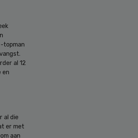
eek
an
M-topman
tvangst.
der al 12
 en
 al die
at er met
oom aan