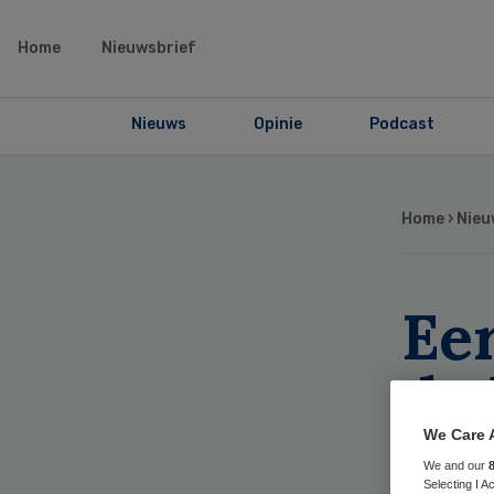
Home
Nieuwsbrief
Nieuws
Opinie
Podcast
Home
›
Nieu
Ee
de
Ch
We Care 
We and our
Selecting I 