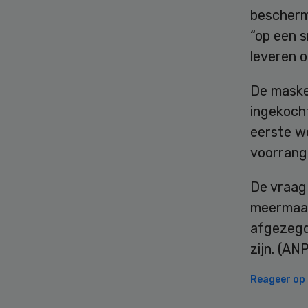
beschermi
“op een s
leveren 
De maske
ingekoch
eerste w
voorrang
De vraag 
meermaal
afgezegd.
zijn. (AN
Reageer op d