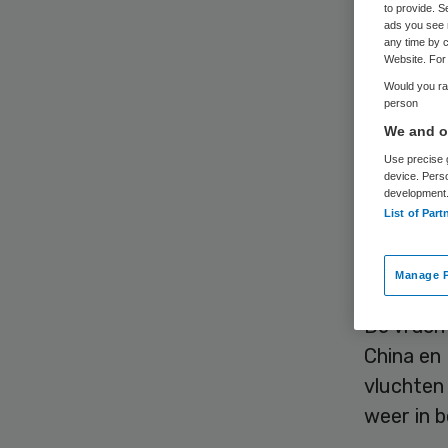
to provide. S
ads you see 
any time by c
Website. For 
Would you rat
person
We and ou
Op Schip
Use precise g
isolatiej
device. Pers
hulpverl
development
List of Part
eerste vr
principe 
Manage P
De vracht
China en
vluchten
weer in b