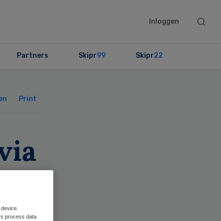
Searc
Inloggen
this
websit
Partners
Skipr
99
Skipr
22
Primary
Sidebar
en
Print
via
 device.
rs process data