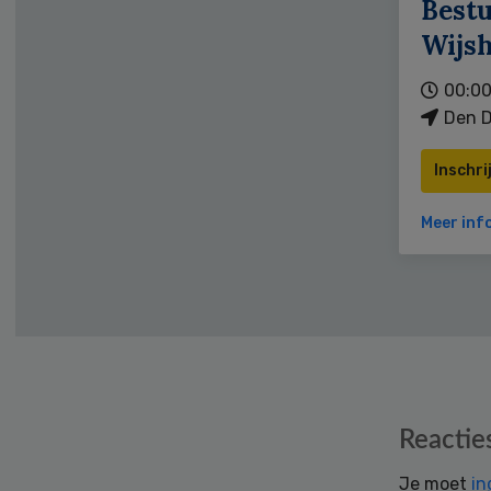
Bestu
Wijs
00:00
Den D
Inschri
Meer inf
Reader
Reactie
Interactions
Je moet
in