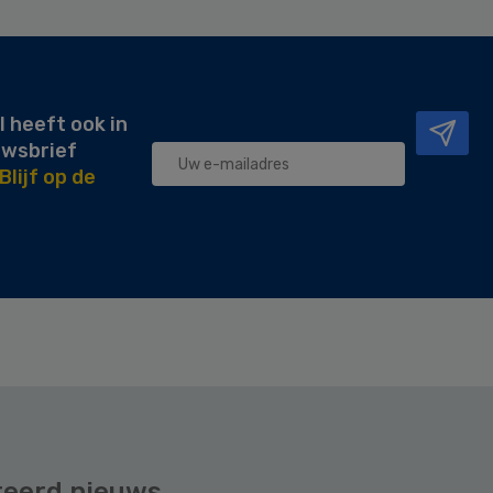
l heeft ook in
uwsbrief
Blijf op de
teerd nieuws