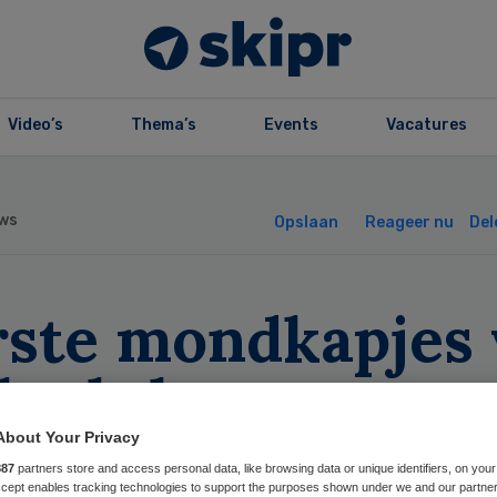
Video’s
Thema’s
Events
Vacatures
ws
Opslaan
Reageer nu
Del
rste mondkapjes 
 luchtbrug met
ina aangekomen
About Your Privacy
887
partners store and access personal data, like browsing data or unique identifiers, on your
Accept enables tracking technologies to support the purposes shown under we and our partne