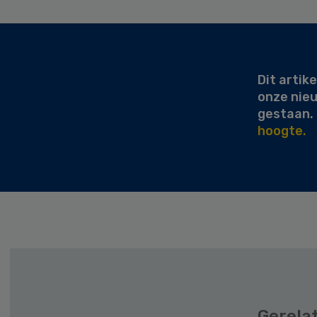
Secondary
Sidebar
Dit artike
onze nie
gestaan.
hoogte.
Gerela