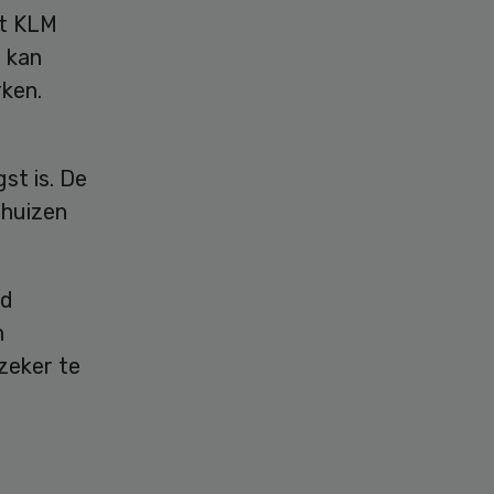
at KLM
” kan
ken.
st is. De
nhuizen
jd
n
zeker te