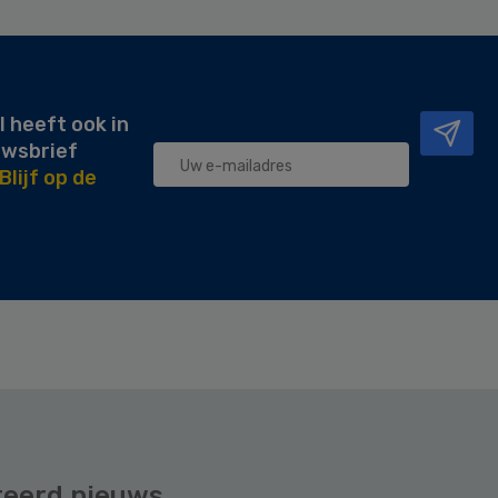
l heeft ook in
uwsbrief
Blijf op de
teerd nieuws