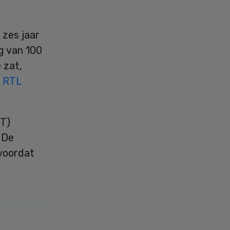
 zes jaar
g van 100
 zat,
s
RTL
T)
 De
voordat