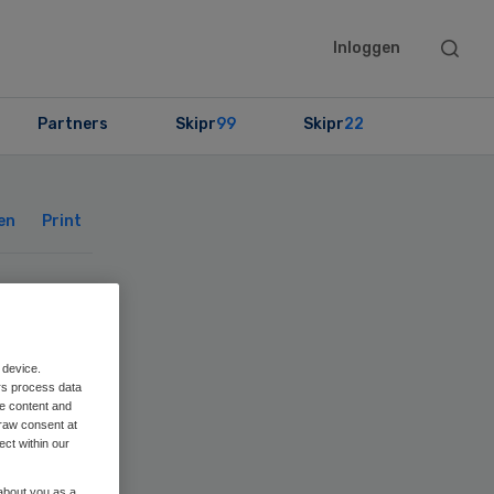
Searc
Inloggen
this
websit
Partners
Skipr
99
Skipr
22
Primary
Sidebar
en
Print
en
 device.
rs process data
me content and
raw consent at
n
ect within our
 about you as a