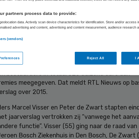
e
r partners process data to provide:
eolocation data. Actively scan device characteristics for identification. Store and/or access 
onalised advertising and content, advertising and content measurement, audience research 
.
Skipr Redactie
2 juni 2016
,
11:26
54 keer gelezen
ners (vendors)
references
Reject All
I 
abeth Tweesteden Ziekenhuis in Tilburg heeft twe
en bestuurders in totaal 320 duizend euro aan
remies meegegeven. Dat meldt RTL Nieuws op bas
erslag over 2015.
ers Marcel Visser en Peter de Zwart stapten eind
het jaarverslag vertrokken zij “vanwege het aanv
ndere functie”. Visser (55) ging naar de raad van
Jeroen Bosch Ziekenhuis in Den Bosch, De Zwart 