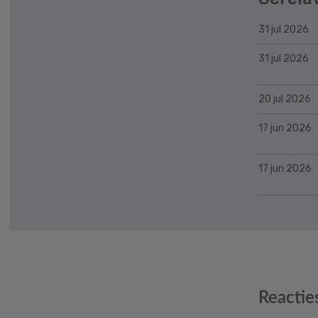
31 jul 2026
31 jul 2026
20 jul 2026
17 jun 2026
17 jun 2026
Reader
Reactie
Interactions