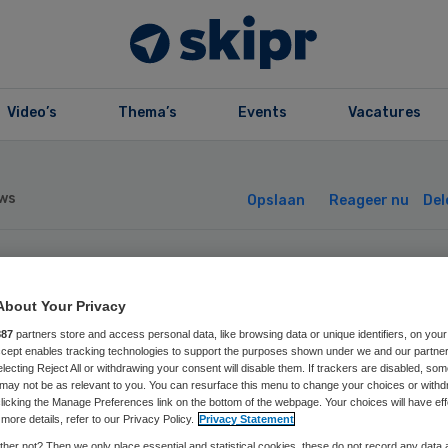
Video’s
Thema’s
Events
Vacatures
ws
Opslaan
Reageer nu
Del
isabeth Tweested
About Your Privacy
eft vertrokken
887
partners store and access personal data, like browsing data or unique identifiers, on your
Accept enables tracking technologies to support the purposes shown under we and our partne
electing Reject All or withdrawing your consent will disable them. If trackers are disabled, so
may not be as relevant to you. You can resurface this menu to change your choices or withd
stuurders tonne
licking the Manage Preferences link on the bottom of the webpage. Your choices will have eff
more details, refer to our Privacy Policy.
Privacy Statement
her not? Then we only place essential and statistical cookies, these do not record any data