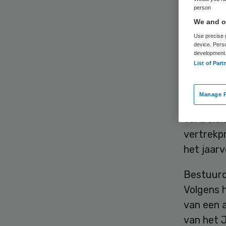
me
person
We and ou
Use precise g
device. Pers
development
List of Part
Manage P
Het Elis
vertrokk
vertrekp
het jaarv
Bestuurd
Volgens 
van een a
van het 