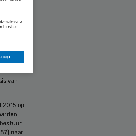
information on a
and services
Accept
e
is van
 2015 op.
aarden
 bestuur
(57) naar