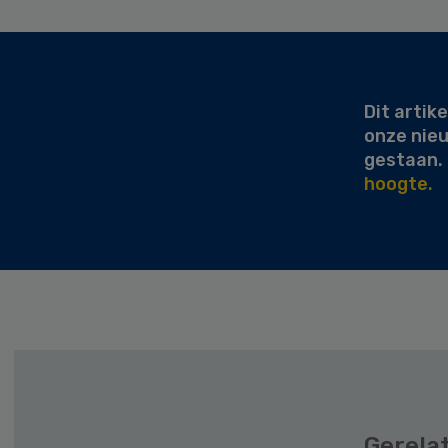
Secondary
Sidebar
Dit artike
onze nie
gestaan.
hoogte.
Gerela