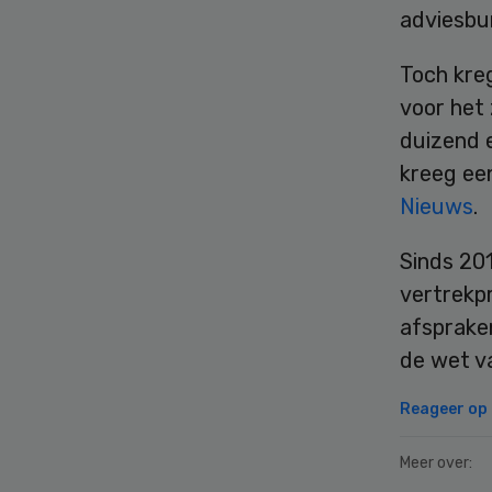
adviesbu
Toch kre
voor het
duizend e
kreeg ee
Nieuws
.
Sinds 20
vertrekp
afsprake
de wet v
Reageer op d
Meer over: