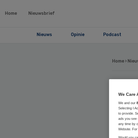
Home
Nieuwsbrief
Nieuws
Opinie
Podcast
Home
›
Nieu
El
We Care 
ge
We and our
Selecting I 
to provide. S
ads you see 
be
any time by c
Website. For 
Would you rat