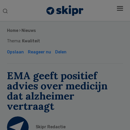
Search
this
Secondary
website
Sidebar
Home
›
Nieuws
Thema:
Kwaliteit
Opslaan
Reageer nu
Delen
EMA geeft positief
advies over medicijn
dat alzheimer
vertraagt
Skipr Redactie