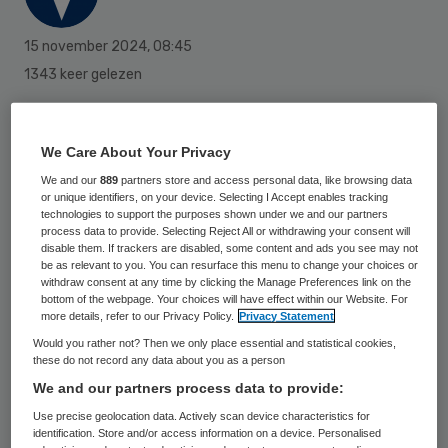
15 november 2024
,
08:45
1343 keer gelezen
Een nieuw medicijn dat het verloop van de
ziekte van Alzheimer vertraagt, heeft voor
We Care About Your Privacy
een specifieke groep patiënten een
We and our
889
partners store and access personal data, like browsing data
or unique identifiers, on your device. Selecting I Accept enables tracking
positieve beoordeling gekregen van het
technologies to support the purposes shown under we and our partners
process data to provide. Selecting Reject All or withdrawing your consent will
Europees Geneesmiddelenbureau (EMA).
disable them. If trackers are disabled, some content and ads you see may not
Dat is een belangrijke stap op weg naar het
be as relevant to you. You can resurface this menu to change your choices or
withdraw consent at any time by clicking the Manage Preferences link on the
daadwerkelijk voorschrijven van het middel
bottom of the webpage. Your choices will have effect within our Website. For
more details, refer to our Privacy Policy.
Privacy Statement
genaamd Leqembi aan patiënten bij wie de
Would you rather not? Then we only place essential and statistical cookies,
ziekte nog in een vroeg stadium is. In eerste
these do not record any data about you as a person
instantie had de medicijnwaakhond de
We and our partners process data to provide:
aanvraag afgekeurd.
Use precise geolocation data. Actively scan device characteristics for
identification. Store and/or access information on a device. Personalised