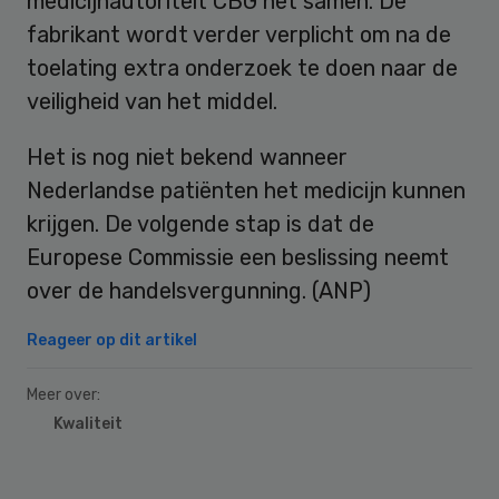
medicijnautoriteit CBG het samen. De
fabrikant wordt verder verplicht om na de
toelating extra onderzoek te doen naar de
veiligheid van het middel.
Het is nog niet bekend wanneer
Nederlandse patiënten het medicijn kunnen
krijgen. De volgende stap is dat de
Europese Commissie een beslissing neemt
over de handelsvergunning. (ANP)
Reageer op dit artikel
Meer over:
Kwaliteit
Primary
Sidebar