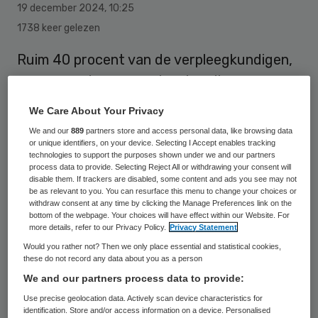
19 december 2024
,
10:25
1738 keer gelezen
Ruim 40 procent van de verpleegkundigen,
verzorgenden en verpleegkundig
specialisten die als zzp’er werkt, gaat
We Care About Your Privacy
volgend jaar in vaste dienst. Dat blijkt uit
We and our
889
partners store and access personal data, like browsing data
een
poll van V&VN
waarop 514
or unique identifiers, on your device. Selecting I Accept enables tracking
technologies to support the purposes shown under we and our partners
zelfstandigen zonder personeel (zzp’ers)
process data to provide. Selecting Reject All or withdrawing your consent will
disable them. If trackers are disabled, some content and ads you see may not
hebben gereageerd.
be as relevant to you. You can resurface this menu to change your choices or
withdraw consent at any time by clicking the Manage Preferences link on the
bottom of the webpage. Your choices will have effect within our Website. For
more details, refer to our Privacy Policy.
Privacy Statement
Vanaf 1 januari gaat de Belastingdienst
Would you rather not? Then we only place essential and statistical cookies,
controleren op schijnzelfstandigheid bij
these do not record any data about you as a person
zowel werkgevers als zzp’ers. Gisteren
We and our partners process data to provide:
werd bekend dat er
in 2025 nog geen
Use precise geolocation data. Actively scan device characteristics for
identification. Store and/or access information on a device. Personalised