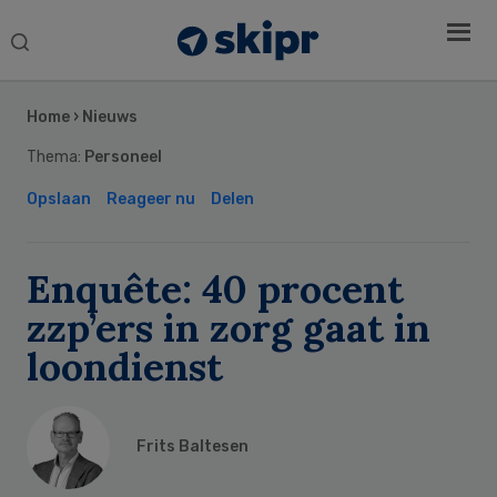
Search
this
Secondary
website
Sidebar
Home
›
Nieuws
Thema:
Personeel
Opslaan
Reageer nu
Delen
Enquête: 40 procent
zzp’ers in zorg gaat in
loondienst
Frits Baltesen