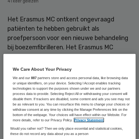
41 keer gelezen
Het Erasmus MC ontkent ongevraagd
patiënten te hebben gebruikt als
proefpersoon voor een nieuwe behandeling
bij boezemfibrilleren. Het Erasmus MC
reageert daarmee op berichtgeving van het
NRC.
We Care About Your Privacy
We and our
887
partners store and access personal data, like browsing data
Volgens de krant onderzochten artsen in
or unique identifiers, on your device. Selecting I Accept enables tracking
technologies to support the purposes shown under we and our partners
het Erasmus MC tussen 2005 en 2007 de
process data to provide. Selecting Reject All or withdrawing your consent will
veiligheid en werking van de cryo-ballon,
disable them. If trackers are disabled, some content and ads you see may not
be as relevant to you. You can resurface this menu to change your choices or
zonder dat hun 141 patiënten dat wisten.
withdraw consent at any time by clicking the Manage Preferences link on the
bottom of the webpage. Your choices will have effect within our Website. For
Volgens NRC ging het om medisch-
more details, refer to our Privacy Policy.
Privacy Statement
wetenschappelijk onderzoek waarvoor een
Would you rather not? Then we only place essential and statistical cookies,
these do not record any data about you as a person
medisch-ethische commissie toestemming