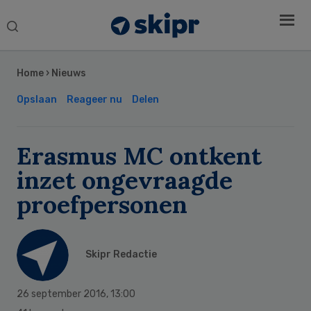
Search
this
Secondary
website
Sidebar
Home
›
Nieuws
Opslaan
Reageer nu
Delen
Erasmus MC ontkent
inzet ongevraagde
proefpersonen
Skipr Redactie
26 september 2016
,
13:00