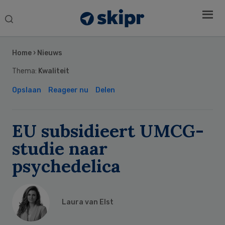
Search
this
Secondary
website
Sidebar
Home
›
Nieuws
Thema:
Kwaliteit
Opslaan
Reageer nu
Delen
EU subsidieert UMCG-
studie naar
psychedelica
Laura van Elst