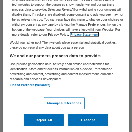
procent van de COPD-, ALS-, MS- en
technologies to support the purposes shown under we and our partners
Parkinsonpatiënten depressief en angstig
process data to provide. Selecting Reject All or withdrawing your consent will
disable them. If trackers are disabled, some content and ads you see may not
is. Ook zien hulpverleners regelmatig
be as relevant to you. You can resurface this menu to change your choices or
withdraw consent at any time by clicking the Manage Preferences link on the
veranderingen in familieverhoudingen en
bottom of the webpage. Your choices will have effect within our Website. For
more details, refer to our Privacy Policy.
Privacy Statement
maatschappelijke rollen, demoralisatie en
Would you rather not? Then we only place essential and statistical cookies,
een verminderde kwaliteit van leven.
these do not record any data about you as a person
Bestaande behandelmethoden
schieten
We and our partners process data to provide:
vaak tekort
voor deze palliatieve patiënten,
Use precise geolocation data. Actively scan device characteristics for
identification. Store and/or access information on a device. Personalised
aldus het UMCG.
advertising and content, advertising and content measurement, audience
research and services development.
List of Partners (vendors)
Lijden verlichten
Manage Preferences
Eerdere pilotstudies naar psychedelica
hebben een aanzienlijke vermindering van
Reject All
I Accept
depressieve stemmingen en angsten