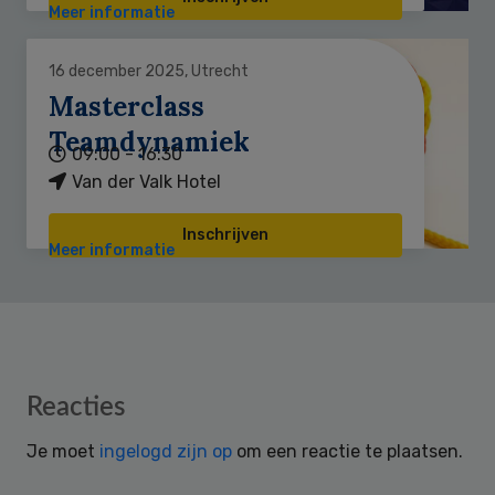
Meer informatie
16 december 2025, Utrecht
Masterclass
Teamdynamiek
09:00 - 16:30
Van der Valk Hotel
Inschrijven
Meer informatie
Reader
Reacties
Interactions
Je moet
ingelogd zijn op
om een reactie te plaatsen.