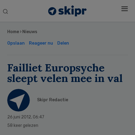
Search
this
Secondary
website
Sidebar
Home
›
Nieuws
Opslaan
Reageer nu
Delen
Failliet Europsyche
sleept velen mee in val
Skipr Redactie
26 juni 2012
,
06:47
58 keer gelezen