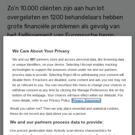
Zo’n 10.000 cliënten zijn aan hun lot
overgelaten en 1200 behandelaars hebben
grote financiële problemen als gevolg van
het faillissement van Europsyche begin
deze maand. Dat zei Marian Klein dinsdag,
We Care About Your Privacy
zelf ook een gedupeerd behandelaar en
We and our
887
partners store and access personal data, like browsing data
woordvoerder van de Stichting Cliënten en
or unique identifiers, on your device. Selecting I Accept enables tracking
Therapeuten Belangen.
technologies to support the purposes shown under we and our partners
process data to provide. Selecting Reject All or withdrawing your consent will
disable them. If trackers are disabled, some content and ads you see may not
Woensdag gaan, voorafgaand aan het
be as relevant to you. You can resurface this menu to change your choices or
withdraw consent at any time by clicking the Manage Preferences link on the
overleg in de Tweede Kamer over
bottom of the webpage. Your choices will have effect within our Website. For
more details, refer to our Privacy Policy.
Privacy Statement
Europsyche, cliënten en therapeuten actie
Would you rather not? Then we only place essential and statistical cookies,
voeren in Den Haag. Ze willen daarmee de
these do not record any data about you as a person
politiek oproepen om hun
We and our partners process data to provide:
verantwoordelijkheid te nemen voor de
Use precise geolocation data. Actively scan device characteristics for