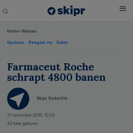
Search
this
Secondary
website
Sidebar
Home
›
Nieuws
Opslaan
Reageer nu
Delen
Farmaceut Roche
schrapt 4800 banen
Skipr Redactie
17 november 2010
,
10:55
42 keer gelezen