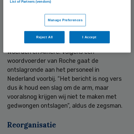
List of Partners (vendors)
Nederland lijkt dans te
ontspringen
Manage Preferences
In Nederland werken voor Roche 390
Reject All
I Accept
mensen in marketing en productie vanuit
Woerden en Almere. Volgens een
woordvoerder van Roche gaat de
ontslagronde aan het personeel in
Nederland voorbij. “Het bericht is nog vers
dus ik houd een slag om de arm, maar
vooralsnog krijgen wij niet te maken met
gedwongen ontslagen”, aldus de zegsman.
Reorganisatie