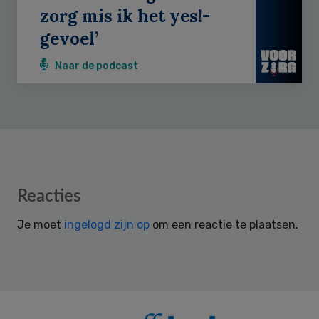
zorg mis ik het yes!-
gevoel’
Naar de podcast
Reader
Reacties
Interactions
Je moet
ingelogd zijn op
om een reactie te plaatsen.