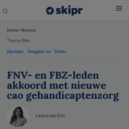
Search
this
Secondary
website
Sidebar
Home
›
Nieuws
Thema:
Ghz
Opslaan
Reageer nu
Delen
FNV- en FBZ-leden
akkoord met nieuwe
cao gehandicaptenzorg
Laura van Elst