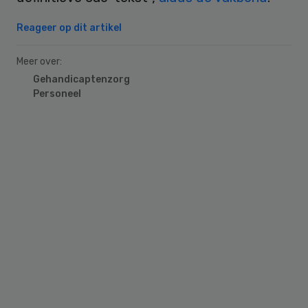
Reageer op dit artikel
Meer over:
Gehandicaptenzorg
Personeel
Primary
Sidebar