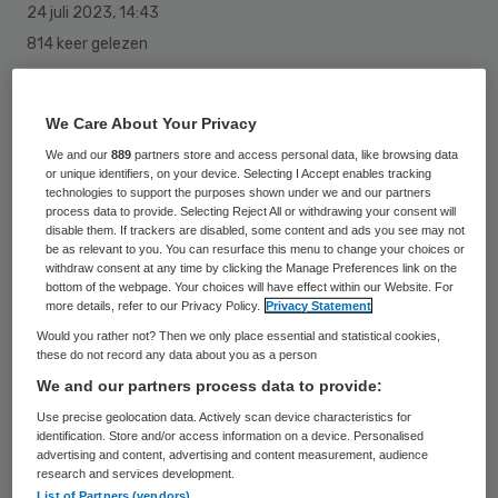
24 juli 2023
,
14:43
814 keer gelezen
De cao voor de ruim 200.000 werknemers in
de gehandicaptenzorg is een feit. Een grote
We Care About Your Privacy
meerderheid van de stemmende FNV- en
We and our
889
partners store and access personal data, like browsing data
or unique identifiers, on your device. Selecting I Accept enables tracking
FBZ-leden is akkoord gegaan met de
technologies to support the purposes shown under we and our partners
process data to provide. Selecting Reject All or withdrawing your consent will
loonsverhoging. In 16 maanden stijgt het
disable them. If trackers are disabled, some content and ads you see may not
be as relevant to you. You can resurface this menu to change your choices or
salaris met 10 procent.
withdraw consent at any time by clicking the Manage Preferences link on the
bottom of the webpage. Your choices will have effect within our Website. For
more details, refer to our Privacy Policy.
Privacy Statement
In mei kregen ghz-medewerkers er
Would you rather not? Then we only place essential and statistical cookies,
these do not record any data about you as a person
vanwege de lopende cao al 3,2 procent bij.
We and our partners process data to provide:
In de
nieuwe cao
wordt het salaris
Use precise geolocation data. Actively scan device characteristics for
stapsgewijs verhoogd. De werknemers
identification. Store and/or access information on a device. Personalised
advertising and content, advertising and content measurement, audience
krijgen er in september eerst 3 procent bij
research and services development.
List of Partners (vendors)