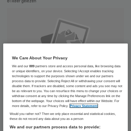
81 keer gelezen
We Care About Your Privacy
We and our
889
partners store and access personal data, like browsing data
or unique identifiers, on your device. Selecting I Accept enables tracking
technologies to support the purposes shown under we and our partners
process data to provide. Selecting Reject All or withdrawing your consent will
disable them. If trackers are disabled, some content and ads you see may not
be as relevant to you. You can resurface this menu to change your choices or
withdraw consent at any time by clicking the Manage Preferences link on the
bottom of the webpage. Your choices will have effect within our Website. For
Fornix Biosciences in Lelystad, de
more details, refer to our Privacy Policy.
Privacy Statement
Would you rather not? Then we only place essential and statistical cookies,
voormalige producent van allergiemiddelen,
these do not record any data about you as a person
heeft vorig jaar wellicht te vroeg zijn
We and our partners process data to provide: