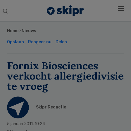
Search
this
Secondary
website
Sidebar
Home
›
Nieuws
Opslaan
Reageer nu
Delen
Fornix Biosciences
verkocht allergiedivisie
te vroeg
Skipr Redactie
5 januari 2011
,
10:24