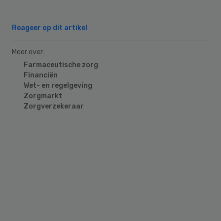
Reageer op dit artikel
Meer over:
Farmaceutische zorg
Financiën
Wet- en regelgeving
Zorgmarkt
Zorgverzekeraar
Primary
Sidebar