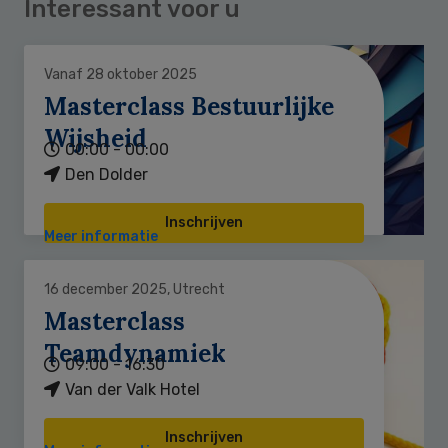
Interessant voor u
Vanaf 28 oktober 2025
Masterclass Bestuurlijke
Wijsheid
00:00 - 00:00
Den Dolder
Inschrijven
Meer informatie
16 december 2025, Utrecht
Masterclass
Teamdynamiek
09:00 - 16:30
Van der Valk Hotel
Inschrijven