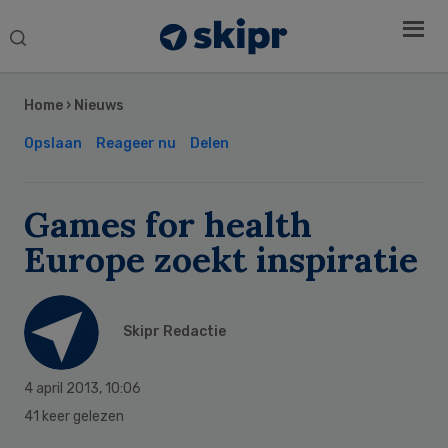
Search
this
Secondary
website
Sidebar
Home
›
Nieuws
Opslaan
Reageer nu
Delen
Games for health
Europe zoekt inspiratie
Skipr Redactie
4 april 2013
,
10:06
41 keer gelezen