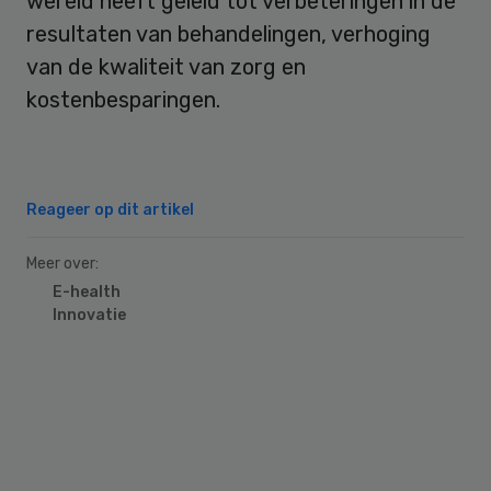
wereld heeft geleid tot verbeteringen in de
resultaten van behandelingen, verhoging
van de kwaliteit van zorg en
kostenbesparingen.
Reageer op dit artikel
Meer over:
E-health
Innovatie
Primary
Sidebar