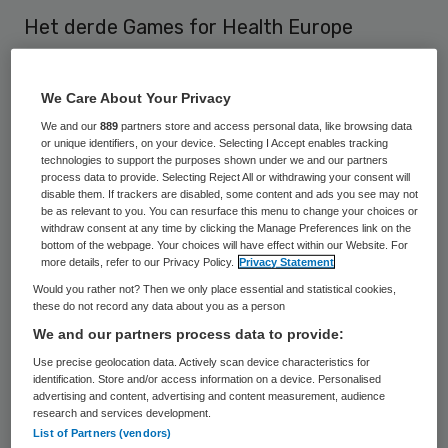
Het derde Games for Health Europe
congres, dat op 4 en 5 en november
plaatsvindt in Utrecht, is gestart met de
We Care About Your Privacy
voorbereidingen. De organisatie roept op
We and our
889
partners store and access personal data, like browsing data
tot het indienen van wetenschappelijke en
or unique identifiers, on your device. Selecting I Accept enables tracking
technologies to support the purposes shown under we and our partners
inhoudelijke bijdragen.
process data to provide. Selecting Reject All or withdrawing your consent will
disable them. If trackers are disabled, some content and ads you see may not
be as relevant to you. You can resurface this menu to change your choices or
De organisatie wil zo recente
withdraw consent at any time by clicking the Manage Preferences link on the
bottom of the webpage. Your choices will have effect within our Website. For
wetenschappelijke ontwikkelingen en
more details, refer to our Privacy Policy.
Privacy Statement
experimenten
verzamelen die vernieuwend
Would you rather not? Then we only place essential and statistical cookies,
these do not record any data about you as a person
en state-of-the-art zijn. Daarbij moet het
We and our partners process data to provide:
gaan om game-based en speelse
Use precise geolocation data. Actively scan device characteristics for
oplossingen voor gedragsverandering en
identification. Store and/or access information on a device. Personalised
advertising and content, advertising and content measurement, audience
problemen op het gebied van
research and services development.
gezondheidszorg.
List of Partners (vendors)