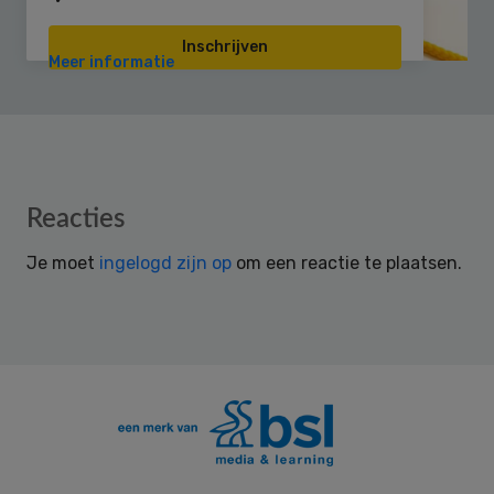
Inschrijven
Meer informatie
Reader
Reacties
Interactions
Je moet
ingelogd zijn op
om een reactie te plaatsen.