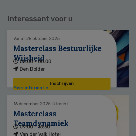
Interessant voor u
Vanaf 28 oktober 2025
Masterclass Bestuurlijke
Wijsheid
00:00 - 00:00
Den Dolder
Inschrijven
Meer informatie
16 december 2025, Utrecht
Masterclass
Teamdynamiek
09:00 - 16:30
Van der Valk Hotel