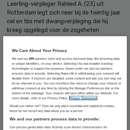
Leerling-verpleger Rahiied A. (23) uit
Rotterdam legt zich neer bij de twintig jaar
cel en tbs met dwangverpleging die hij
kreeg opgelegd voor de zogeheten
insulinemoorden
. “Cliënt ziet af van hoger
beroep”, meldt advocaat Robbert van
We Care About Your Privacy
Haneghem.
We and our
889
partners store and access personal data, like browsing data
or unique identifiers, on your device. Selecting I Accept enables tracking
technologies to support the purposes shown under we and our partners
process data to provide. Selecting Reject All or withdrawing your consent will
Persoonlijkheidsstoornis
disable them. If trackers are disabled, some content and ads you see may not
be as relevant to you. You can resurface this menu to change your choices or
withdraw consent at any time by clicking the Manage Preferences link on the
bottom of the webpage. Your choices will have effect within our Website. For
De rechtbank in Rotterdam veroordeelde A.
more details, refer to our Privacy Policy.
Privacy Statement
vorige week voor vier gevallen van moord
Would you rather not? Then we only place essential and statistical cookies,
these do not record any data about you as a person
door inspuiting met insuline, zes pogingen
We and our partners process data to provide:
tot moord en een poging tot doodslag in
Use precise geolocation data. Actively scan device characteristics for