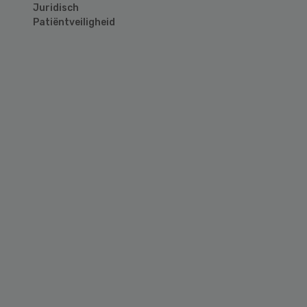
Juridisch
Patiëntveiligheid
Primary
Sidebar