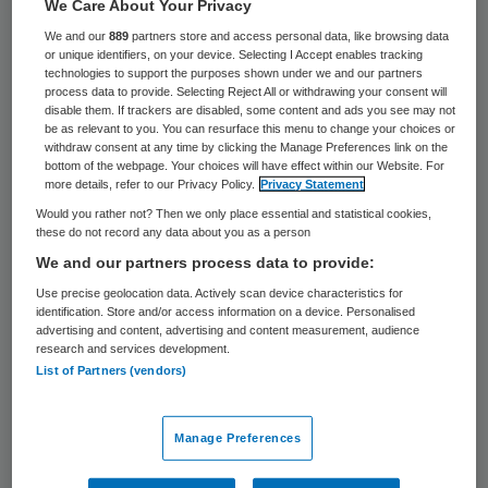
bedrijven, toezichthouders en het
We Care About Your Privacy
ministerie van VWS hebben alle maatregelen
We and our
889
partners store and access personal data, like browsing data
or unique identifiers, on your device. Selecting I Accept enables tracking
genomen om de leveranties door te laten
technologies to support the purposes shown under we and our partners
process data to provide. Selecting Reject All or withdrawing your consent will
gaan.
disable them. If trackers are disabled, some content and ads you see may not
be as relevant to you. You can resurface this menu to change your choices or
withdraw consent at any time by clicking the Manage Preferences link on the
Bijna alle farmaceutische bedrijven in
bottom of the webpage. Your choices will have effect within our Website. For
Groot-Brittannië hebben VWS toegezegd
more details, refer to our Privacy Policy.
Privacy Statement
Would you rather not? Then we only place essential and statistical cookies,
dat ze voor 31 oktober hun productie of
these do not record any data about you as a person
registratie hebben verplaatst naar het
We and our partners process data to provide:
Europese vasteland, waardoor hun
Use precise geolocation data. Actively scan device characteristics for
identification. Store and/or access information on a device. Personalised
geneesmiddelen en medische hulpmiddelen
advertising and content, advertising and content measurement, audience
blijven voldoen aan de EU-registratieregels.
research and services development.
List of Partners (vendors)
Dat laten betrokkenen in de sector weten.
Manage Preferences
Heel goed