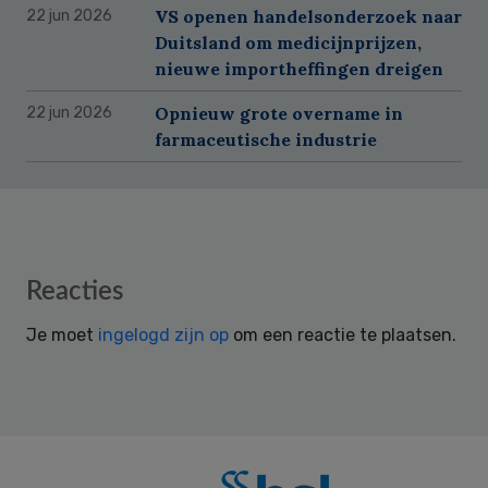
VS openen handelsonderzoek naar
22 jun 2026
Duitsland om medicijnprijzen,
nieuwe importheffingen dreigen
Opnieuw grote overname in
22 jun 2026
farmaceutische industrie
Reader
Reacties
Interactions
Je moet
ingelogd zijn op
om een reactie te plaatsen.