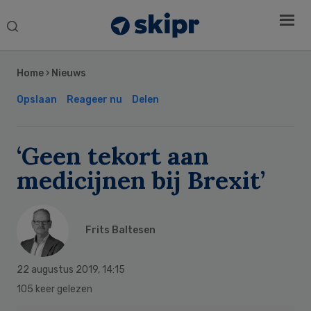
Search
this
Secondary
website
Sidebar
Home
›
Nieuws
Opslaan
Reageer nu
Delen
‘Geen tekort aan
medicijnen bij Brexit’
Frits Baltesen
22 augustus 2019
,
14:15
105 keer gelezen