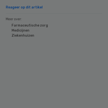
Reageer op dit artikel
Meer over:
Farmaceutische zorg
Medicijnen
Ziekenhuizen
Primary
Sidebar