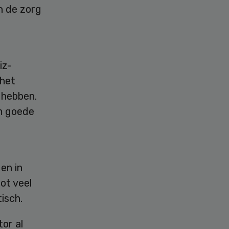
an de zorg
iz-
 het
 hebben.
om goede
en in
ot veel
tisch.
or al