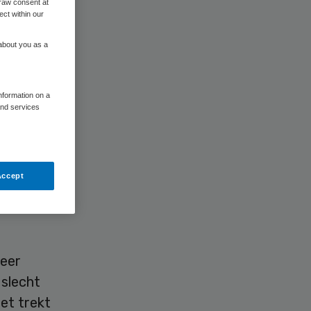
raw consent at
ect within our
 about you as a
information on a
and services
 extra
or de
Accept
isatie
meer
 slecht
et trekt