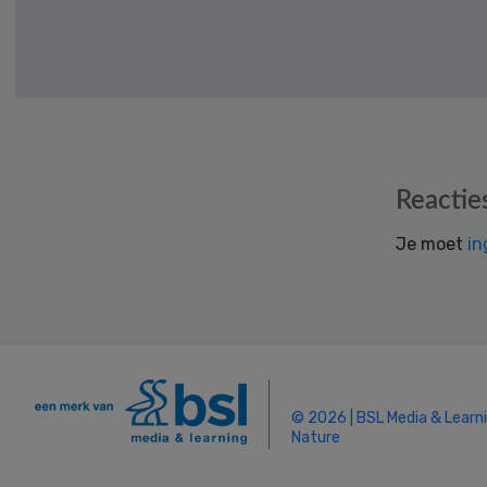
Reader
Reactie
Interactions
Je moet
in
© 2026 | BSL Media & Learn
Nature