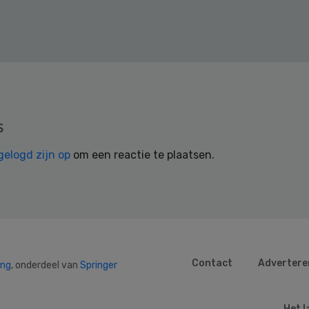
s
gelogd zijn op
om een reactie te plaatsen.
Contact
Advertere
ing
, onderdeel van
Springer
Het l