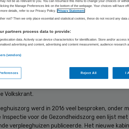
soneel’
may not be as relevant to you. You can resurface this menu to change your choices or withd
licking the Manage Preferences link on the bottom of the webpage. Your choices will have eff
more details, refer to our Privacy Policy.
Privacy Statement
her not? Then we only place essential and statistical cookies, these do not record any data
r partners process data to provide:
Skipr Redactie
28 december 2017
,
13:15
32 keer gelezen
eolocation data. Actively scan device characteristics for identification. Store and/or access 
onalised advertising and content, advertising and content measurement, audience research 
.
ners (vendors)
liteit in verpleeghuizen te verbeteren, moet het
 het kabinet heeft toegezegd, gebruikt worden vo
references
Reject All
I 
 van verpleegkundigen en verzorgenden. Dat zegt
d voorzitter Guus van Montfort van brancheorgan
de Volkskrant.
eeghuiszorg werd in 2016 veel besproken, onder 
 Inspectie voor de Gezondheidszorg een lijst met
nde verpleeghuizen publiceerde. Het nieuwe kabin