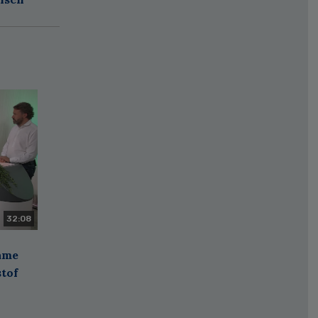
32:08
zame
stof