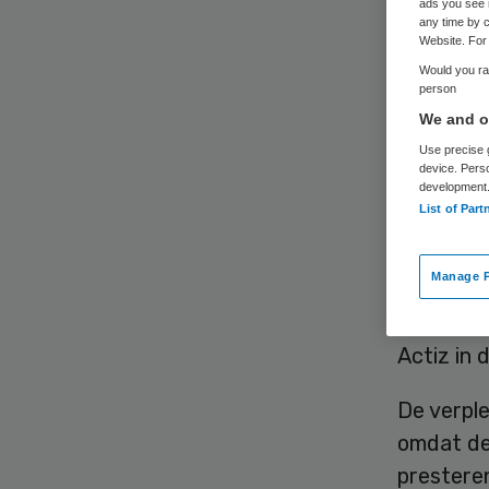
per
ads you see 
any time by c
Website. For 
Would you rat
person
We and ou
Use precise g
device. Pers
development
List of Part
Om de kwa
geld dat
Manage P
scholing
scheiden
Actiz in 
De verpl
omdat de
prestere