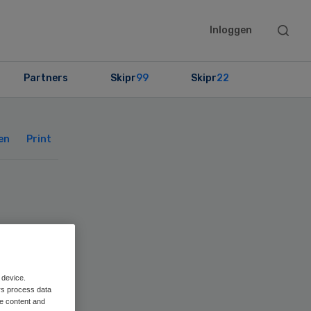
Searc
Inloggen
this
websit
Partners
Skipr
99
Skipr
22
Primary
Sidebar
en
Print
et
 device.
rs process data
me content and