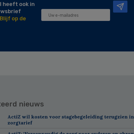
l heeft ook in
uwsbrief
Blijf op de
teerd nieuws
ActiZ wil kosten voor stagebegeleiding terugzien in
zorgtarief
ActiZ: ‘Vereenvoudig de zorg voor ouderen en chron