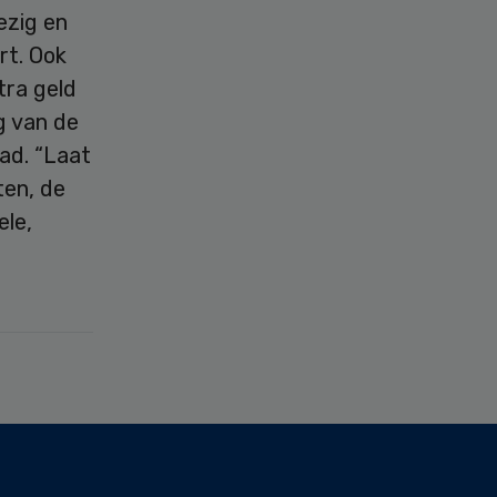
ezig en
rt. Ook
tra geld
g van de
ad. “Laat
ten, de
ele,