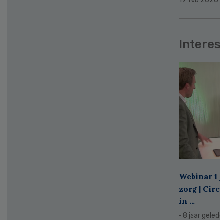
19 feb 2026
Interes
Webinar 1 
zorg | Cir
in ...
· 8 jaar gele