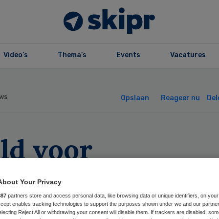
Video’s
Thema’s
Events
Vacatures
ws
Opslaan
Reageer nu
Del
ld voor
rpleeghuizen mo
About Your Privacy
k naar scholing
887
partners store and access personal data, like browsing data or unique identifiers, on your
Accept enables tracking technologies to support the purposes shown under we and our partne
electing Reject All or withdrawing your consent will disable them. If trackers are disabled, so