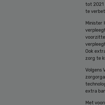
tot 2021 
te verbet
Minister
verpleeg
voorzitte
verpleeg
Ook extr
zorg te k
Volgens 
zorgorgan
technolo
extra ban
Met voorm