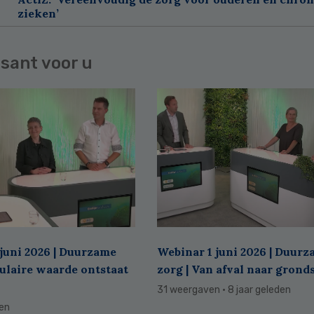
zieken’
sant voor u
juni 2026 | Duurzame
Webinar 1 juni 2026 | Duur
culaire waarde ontstaat
zorg | Van afval naar grond
31 weergaven
· 8 jaar geleden
den