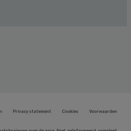
n
Privacy statement
Cookies
Voorwaarden
aatste nieuws over de zorg. Snel, geïnformeerd, compleet