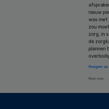
afsprake
nieuw per
was met V
zou moet
zorg, in
de zorgk
plannen 
overbodig
Reageer op d
Meer over:
Secondary
Sidebar