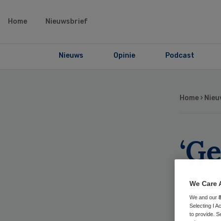
Home
Nieuwsbrief
Nieuws
Opinie
Podcast
Home
›
Nieu
‘Ge
ve
We Care 
oo
We and our
Selecting I 
to provide. S