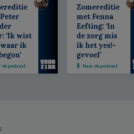
ereditie
Zomereditie
Peter
met Fenna
der
Eefting: ‘In
: ‘Ik wist
de zorg mis
 waar ik
ik het yes!-
begon’
gevoel’
r de podcast
Naar de podcast
s