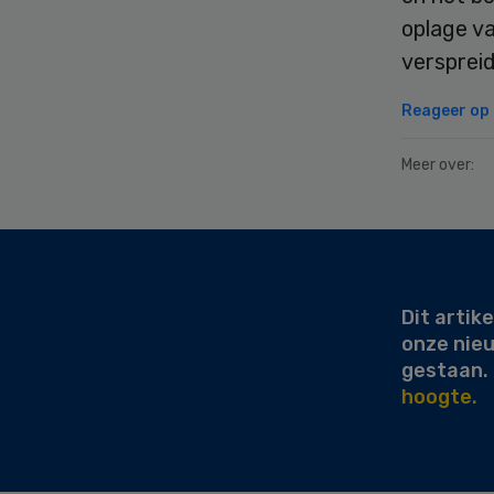
oplage v
versprei
Reageer op d
Meer over:
Secondary
Sidebar
Dit artike
onze nie
gestaan.
hoogte.