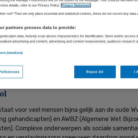
more details, refer to our Privacy Policy.
Privacy Statement
her not? Then we only place essential and statistical cookies, these do not record any data
Skipr Redactie
15 juni 2010
,
09:04
26 keer gelezen
r partners process data to provide:
eolocation data. Actively scan device characteristics for identification. Store and/or access 
onalised advertising and content, advertising and content measurement, audience research 
nte Hardinxveld-Giessendam zet ‘gewone mense
.
ners (vendors)
e geven over de Wet maatschappelijke ondersteun
et de campagne wil de gemeente bekendheid va
references
Reject All
I 
ar inwoners vergroten.
ol
taat voor veel mensen bijna gelijk aan de oude W
ing gehandicapten) en AWBZ (Algemene Wet Bijzo
sten). Complexe onderwerpen als sociale samenha
rg en verslavingszorg sneeuwen daardoor nogal 