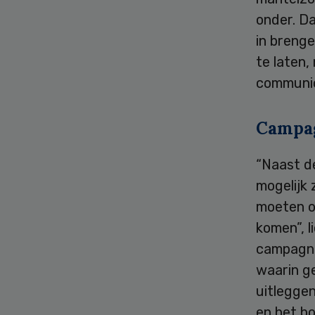
onder. Da
in breng
te laten,
communi
Campa
“Naast de
mogelijk 
moeten o
komen”, 
campagne
waarin g
uitleggen
en het bo