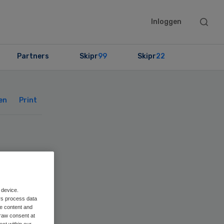
Searc
Inloggen
this
websit
Partners
Skipr
99
Skipr
22
Primary
Sidebar
en
Print
Wmo
 device.
rs process data
me content and
raw consent at
ect within our