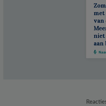
Zom
met 
van 
Meer
niet
aan 
Naa
Reader
Reactie