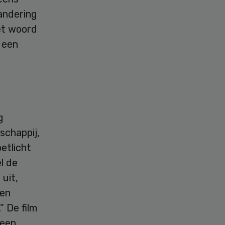
andering
et woord
 een
g
schappij,
etlicht
l de
uit,
ten
 De film
 een