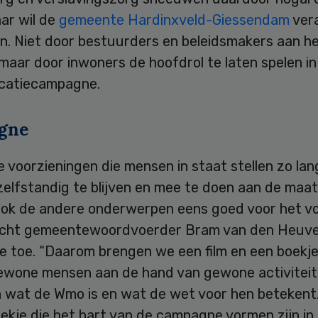
ar wil de
gemeente Hardinxveld-Giessendam
ver
en. Niet door bestuurders en beleidsmakers aan h
 maar door inwoners de hoofdrol te laten spelen in
catiecampagne.
gne
 voorzieningen die mensen in staat stellen zo lan
zelfstandig te blijven en mee te doen aan de maat
ok de andere onderwerpen eens goed voor het vo
licht gemeentewoordvoerder Bram van den Heuve
 toe. “Daarom brengen we een film en een boekje 
ewone mensen aan de hand van gewone activitei
 wat de Wmo is en wat de wet voor hen betekent.”
ekje die het hart van de campagne vormen zijn in