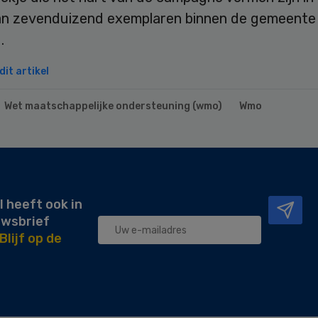
an zevenduizend exemplaren binnen de gemeente
d.
it artikel
Wet maatschappelijke ondersteuning (wmo)
Wmo
l heeft ook in
uwsbrief
Blijf op de