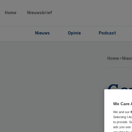
Home
Nieuwsbrief
Nieuws
Opinie
Podcast
Home
›
Nieu
Ge
‘g
We Care 
We and our
ui
Selecting I 
to provide. S
ads you see 
any time by c