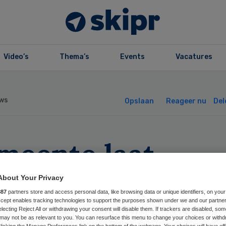
Video’s
Thema’s
Events
Vacatures
ws
Opslaan
Reageer nu
Del
meente laat
ewone mensen’ 
About Your Privacy
887
partners store and access personal data, like browsing data or unique identifiers, on your
tleggen
Accept enables tracking technologies to support the purposes shown under we and our partne
electing Reject All or withdrawing your consent will disable them. If trackers are disabled, so
may not be as relevant to you. You can resurface this menu to change your choices or withd
licking the Manage Preferences link on the bottom of the webpage. Your choices will have eff