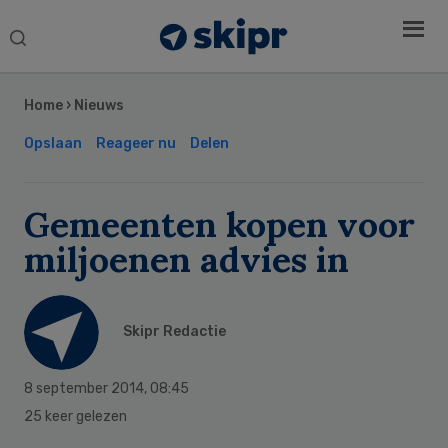
Search
this
Secondary
website
Sidebar
Home
›
Nieuws
Opslaan
Reageer nu
Delen
Gemeenten kopen voor
miljoenen advies in
Skipr Redactie
8 september 2014
,
08:45
25 keer gelezen