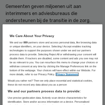
Gemeenten geven miljoenen uit aan
interimmers en adviesbureaus die
ondersteunen bij de transitie in de zorg.
Dat blijkt uit een enquête van Nieuwsuur. In
2013 en 2014 loopt dat bedrag in totaal op
We Care About Your Privacy
tot zeker 25 miljoen.
We and our
889
partners store and access personal data, like browsing data
or unique identifiers, on your device. Selecting I Accept enables tracking
technologies to support the purposes shown under we and our partners
Nieuwsuur vroeg 166 gemeenten hoe zij
process data to provide. Selecting Reject All or withdrawing your consent will
disable them. If trackers are disabled, some content and ads you see may not
zich voorbereiden op de komende transitie
.
be as relevant to you. You can resurface this menu to change your choices or
Daarvan antwoordden 111 gemeenten dat
withdraw consent at any time by clicking the Manage Preferences link on the
bottom of the webpage. Your choices will have effect within our Website. For
zij externe hulp inhuren. De bureaus helpen
more details, refer to our Privacy Policy.
Privacy Statement
vaak bij het opstellen van plannen,
Would you rather not? Then we only place essential and statistical cookies,
these do not record any data about you as a person
verzorgen de informatievoorziening of
We and our partners process data to provide:
leveren een kwartiermaker of projectleider.
Use precise geolocation data. Actively scan device characteristics for
Het gaat om zowel grote als kleine
identification. Store and/or access information on a device. Personalised