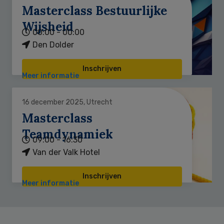
Masterclass Bestuurlijke
Wijsheid
00:00 - 00:00
Den Dolder
Inschrijven
Meer informatie
16 december 2025, Utrecht
Masterclass
Teamdynamiek
09:00 - 16:30
Van der Valk Hotel
Inschrijven
Meer informatie