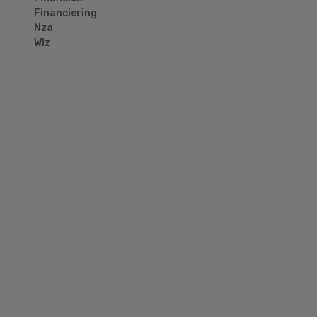
Financiering
Nza
Wlz
Primary
Sidebar