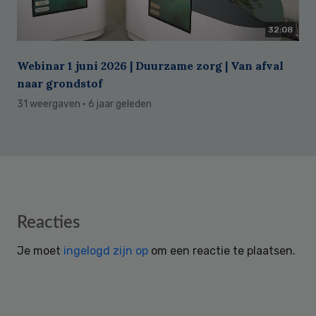
32:08
Webinar 1 juni 2026 | Duurzame zorg | Van afval
naar grondstof
31 weergaven
· 6 jaar geleden
Reader
Reacties
Interactions
Je moet
ingelogd zijn op
om een reactie te plaatsen.