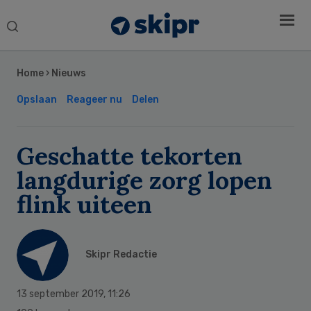
Search
this
Secondary
website
Sidebar
Home
›
Nieuws
Opslaan
Reageer nu
Delen
Geschatte tekorten
langdurige zorg lopen
flink uiteen
Skipr Redactie
13 september 2019
,
11:26