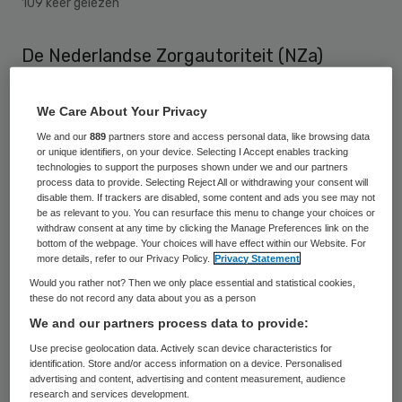
109 keer gelezen
De Nederlandse Zorgautoriteit (NZa)
verwacht over dit jaar nog een tekort van
41 miljoen euro voor de uitvoering van de
We Care About Your Privacy
Wet langdurige zorg (Wlz). Die moet
We and our
889
partners store and access personal data, like browsing data
or unique identifiers, on your device. Selecting I Accept enables tracking
voorzien in langdurige en intensieve zorg
technologies to support the purposes shown under we and our partners
process data to provide. Selecting Reject All or withdrawing your consent will
aan mensen die die hulp blijvend nodig
disable them. If trackers are disabled, some content and ads you see may not
hebben.
be as relevant to you. You can resurface this menu to change your choices or
withdraw consent at any time by clicking the Manage Preferences link on the
bottom of the webpage. Your choices will have effect within our Website. For
Daarmee zit de organisatie veel lager dan
more details, refer to our Privacy Policy.
Privacy Statement
Would you rather not? Then we only place essential and statistical cookies,
de uitvoerende zorgkantoren, die vrezen
these do not record any data about you as a person
voor een tekort van 147 miljoen. Zij houden
We and our partners process data to provide:
onder meer rekening met verder oplopende
Use precise geolocation data. Actively scan device characteristics for
identification. Store and/or access information on a device. Personalised
wachtlijsten en pgb-stops.
advertising and content, advertising and content measurement, audience
research and services development.